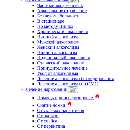
Частный вытрезвитель
Алкогольное отравление
Без ведома больного
В стационаре
По методу Шичко
Хронический алкоголизм
Винный алкоголизм
Мужской алкоголизм
Женский алкоголизм
Пивной алкоголизм
Подростковый алкоголизм
Старческий алкоголизм
Принудительное лечение
Укол от алкоголизма
Лечение алкоголизма без кодирования
Лечение алкоголизма по ОМС
Лечение наркомании
Помощь при передозировке
Снятие ломки
От солевых наркотиков
От экстази
От спайса
От первитина