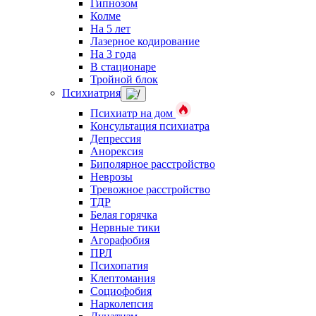
Гипнозом
Колме
На 5 лет
Лазерное кодирование
На 3 года
В стационаре
Тройной блок
Психиатрия
Психиатр на дом
Консультация психиатра
Депрессия
Анорексия
Биполярное расстройство
Неврозы
Тревожное расстройство
ТДР
Белая горячка
Нервные тики
Агорафобия
ПРЛ
Психопатия
Клептомания
Социофобия
Нарколепсия