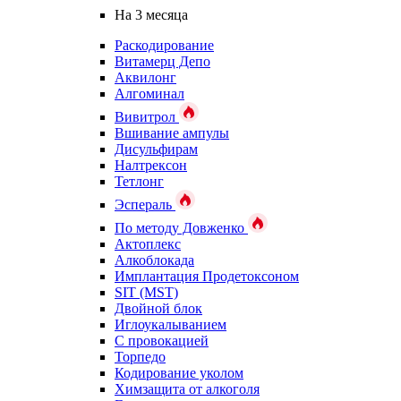
На 3 месяца
Раскодирование
Витамерц Депо
Аквилонг
Алгоминал
Вивитрол
Вшивание ампулы
Дисульфирам
Налтрексон
Тетлонг
Эспераль
По методу Довженко
Актоплекс
Алкоблокада
Имплантация Продетоксоном
SIT (MST)
Двойной блок
Иглоукалыванием
С провокацией
Торпедо
Кодирование уколом
Химзащита от алкоголя