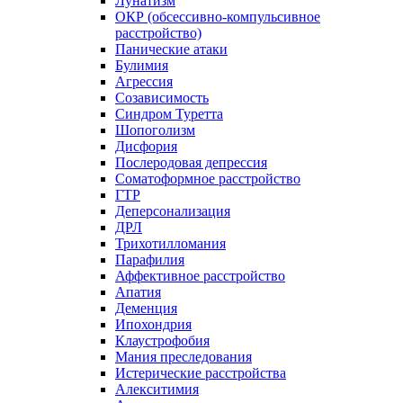
Лунатизм
ОКР (обсессивно-компульсивное
расстройство)
Панические атаки
Булимия
Агрессия
Созависимость
Синдром Туретта
Шопоголизм
Дисфория
Послеродовая депрессия
Соматоформное расстройство
ГТР
Деперсонализация
ДРЛ
Трихотилломания
Парафилия
Аффективное расстройство
Апатия
Деменция
Ипохондрия
Клаустрофобия
Мания преследования
Истерические расстройства
Алекситимия