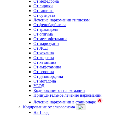
От мефедрона
От лирики
От гашиша
От бутирата
Лечение наркомании гипнозом
От фенобарбитала
От трамадола
От опиума
От метамфетамина
От марихуаны
От ЛСД
От кокаина
От кодеина
От кетамина
От амфетамина
От героина
От дезоморфина
От метадона
УБОД
Кодирование от наркомании
Принудительное лечение наркомании
Лечение наркомании в стационаре
Кодирование от алкоголизма
На 1 год