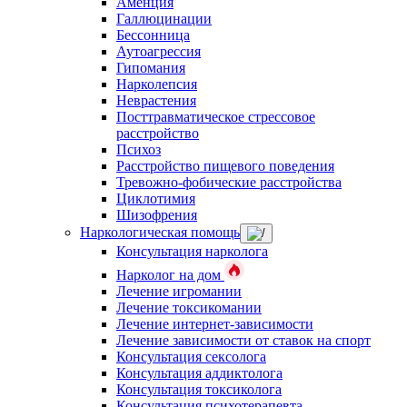
Аменция
Галлюцинации
Бессонница
Аутоагрессия
Гипомания
Нарколепсия
Неврастения
Посттравматическое стрессовое
расстройство
Психоз
Расстройство пищевого поведения
Тревожно-фобические расстройства
Циклотимия
Шизофрения
Наркологическая помощь
Консультация нарколога
Нарколог на дом
Лечение игромании
Лечение токсикомании
Лечение интернет-зависимости
Лечение зависимости от ставок на спорт
Консультация сексолога
Консультация аддиктолога
Консультация токсиколога
Консультация психотерапевта