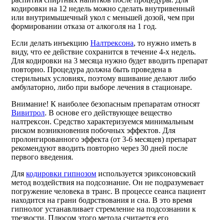
кодировки на 12 недель можно сделать внутривенный
или внутримышечный укол с меньшей дозой, чем при
формировании отказа от алкоголя на 1 год.
Если делать инъекцию
Налтрексона
, то нужно иметь в
виду, что ее действие сохранится в течение 4-х недель.
Для кодировки на 3 месяца нужно будет вводить препарат
повторно. Процедура должна быть проведена в
стерильных условиях, поэтому вшивание делают либо
амбулаторно, либо при выборе лечения в стационаре.
Внимание! К наиболее безопасным препаратам относят
Вивитрол
. В основе его действующее вещество
налтрексон. Средство характеризуемся минимальным
риском возникновения побочных эффектов. Для
пролонгированного эффекта (от 3-6 месяцев) препарат
рекомендуют вводить повторно через 30 дней после
первого введения.
Для
кодировки гипнозом
используется эриксоновский
метод воздействия на подсознание. Он не подразумевает
погружение человека в транс. В процессе сеанса пациент
находится на грани бодрствования и сна. В это время
гипнолог устанавливает стремление на подсознании к
трезвости. Плюсом этого метода считается его