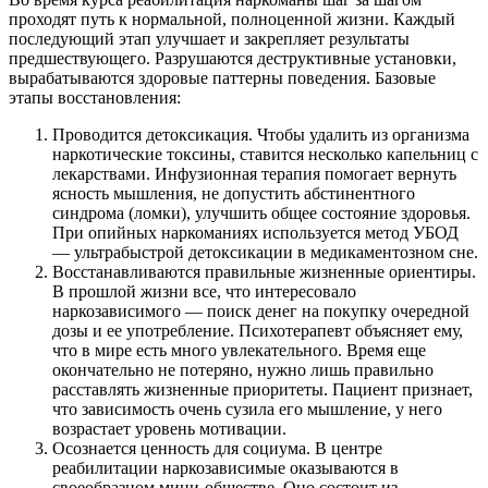
проходят путь к нормальной, полноценной жизни. Каждый
последующий этап улучшает и закрепляет результаты
предшествующего. Разрушаются деструктивные установки,
вырабатываются здоровые паттерны поведения. Базовые
этапы восстановления:
Проводится детоксикация. Чтобы удалить из организма
наркотические токсины, ставится несколько капельниц с
лекарствами. Инфузионная терапия помогает вернуть
ясность мышления, не допустить абстинентного
синдрома (ломки), улучшить общее состояние здоровья.
При опийных наркоманиях используется метод УБОД
— ультрабыстрой детоксикации в медикаментозном сне.
Восстанавливаются правильные жизненные ориентиры.
В прошлой жизни все, что интересовало
наркозависимого — поиск денег на покупку очередной
дозы и ее употребление. Психотерапевт объясняет ему,
что в мире есть много увлекательного. Время еще
окончательно не потеряно, нужно лишь правильно
расставлять жизненные приоритеты. Пациент признает,
что зависимость очень сузила его мышление, у него
возрастает уровень мотивации.
Осознается ценность для социума. В центре
реабилитации наркозависимые оказываются в
своеобразном мини-обществе. Оно состоит из