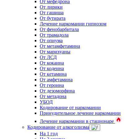
От мефедрона
От лирики
От гашиша
От бутирата
Лечение наркомании гипнозом
От фенобарбитала
От трамадола
От опиума
От метамфетамина
От марихуаны
От ЛСД
От кокаина
От кодеина
От кетамина
От амфетамина
От героина
От дезоморфина
От метадона
УБОД
Кодирование от наркомании
Принудительное лечение наркомании
Лечение наркомании в стационаре
Кодирование от алкоголизма
На 1 год