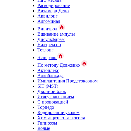
На 3 месяца
Раскодирование
Витамерц Депо
Аквилонг
Алгоминал
Вивитрол
Вшивание ампулы
Дисульфирам
Налтрексон
Тетлонг
Эспераль
По методу Довженко
Актоплекс
Алкоблокада
Имплантация Продетоксоном
SIT (MST)
Двойной блок
Иглоукалыванием
С провокацией
Торпедо
Кодирование уколом
Химзащита от алкоголя
Гипнозом
Колме