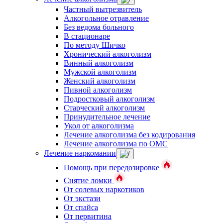
Частный вытрезвитель
Алкогольное отравление
Без ведома больного
В стационаре
По методу Шичко
Хронический алкоголизм
Винный алкоголизм
Мужской алкоголизм
Женский алкоголизм
Пивной алкоголизм
Подростковый алкоголизм
Старческий алкоголизм
Принудительное лечение
Укол от алкоголизма
Лечение алкоголизма без кодирования
Лечение алкоголизма по ОМС
Лечение наркомании
Помощь при передозировке
Снятие ломки
От солевых наркотиков
От экстази
От спайса
От первитина