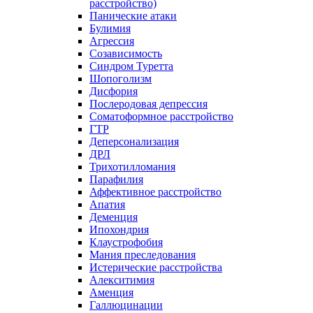
расстройство)
Панические атаки
Булимия
Агрессия
Созависимость
Синдром Туретта
Шопоголизм
Дисфория
Послеродовая депрессия
Соматоформное расстройство
ГТР
Деперсонализация
ДРЛ
Трихотилломания
Парафилия
Аффективное расстройство
Апатия
Деменция
Ипохондрия
Клаустрофобия
Мания преследования
Истерические расстройства
Алекситимия
Аменция
Галлюцинации