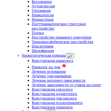
Бессонница
Аутоагрессия
Гипомания
Нарколепсия
Неврастения
Посттравматическое стрессовое
расстройство
Психоз
Расстройство пищевого поведения
Тревожно-фобические расстройства
Циклотимия
Шизофрения
Наркологическая помощь
Консультация нарколога
Нарколог на дом
Лечение игромании
Лечение токсикомании
Лечение интернет-зависимости
Лечение зависимости от ставок на спорт
Консультация сексолога
Консультация аддиктолога
Консультация токсиколога
Консультация психотерапевта
Консультация терапевта