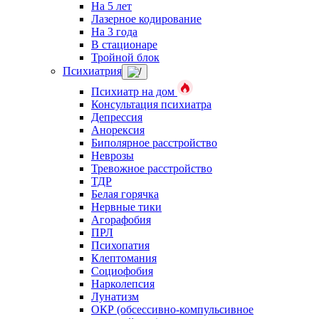
На 5 лет
Лазерное кодирование
На 3 года
В стационаре
Тройной блок
Психиатрия
Психиатр на дом
Консультация психиатра
Депрессия
Анорексия
Биполярное расстройство
Неврозы
Тревожное расстройство
ТДР
Белая горячка
Нервные тики
Агорафобия
ПРЛ
Психопатия
Клептомания
Социофобия
Нарколепсия
Лунатизм
ОКР (обсессивно-компульсивное