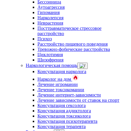
Бессонница
Аутоагрессия
Гипомания
Нарколепсия
Неврастения
Посттравматическое стрессовое
расстройство
Психоз
Расстройство пищевого поведения
Тревожно-фобические расстройства
Циклотимия
Шизофрения
Наркологическая помощь
Консультация нарколога
Нарколог на дом
Лечение игромании
Лечение токсикомании
Лечение интернет-зависимости
Лечение зависимости от ставок на спорт
Консультация сексолога
Консультация аддиктолога
Консультация токсиколога
Консультация психотерапевта
Консультация терапевта