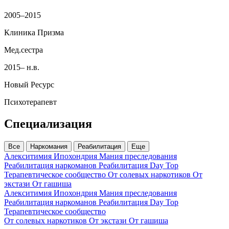
2005–2015
Клиника Призма
Мед.сестра
2015– н.в.
Новый Ресурс
Психотерапевт
Специализация
Все
Наркомания
Реабилитация
Еще
Алекситимия
Ипохондрия
Мания преследования
Реабилитация наркоманов
Реабилитация Day Top
Терапевтическое сообщество
От солевых наркотиков
От
экстази
От гашиша
Алекситимия
Ипохондрия
Мания преследования
Реабилитация наркоманов
Реабилитация Day Top
Терапевтическое сообщество
От солевых наркотиков
От экстази
От гашиша