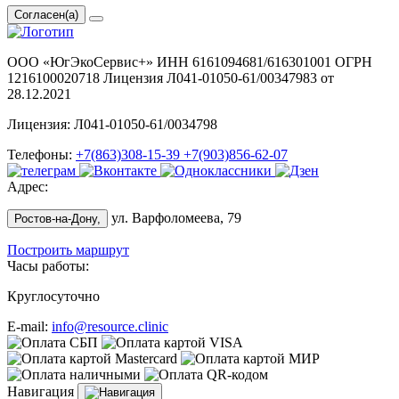
Согласен(а)
ООО «ЮгЭкоСервис+» ИНН 6161094681/616301001 ОГРН
1216100020718 Лицензия Л041-01050-61/00347983 от
28.12.2021
Лицензия: Л041-01050-61/0034798
Телефоны:
+7(863)308-15-39
+7(903)856-62-07
Адрес:
ул. Варфоломеева, 79
Ростов-на-Дону,
Построить маршрут
Часы работы:
Круглосуточно
E-mail:
info@resource.clinic
Навигация