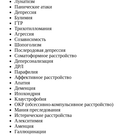
Лунатизм
Панические атаки
Депрессия
Булимия
ГТР
Трихотилломания
Агрессия
Созависимость
Шопоголизм
Послеродовая депрессия
Соматоформное расстройство
Деперсонализация
ДРЛ
Парафилия
Аффективное расстройство
Апатия
Деменция
Ипохондрия
Клаустрофобия
ОКР (обсессивно-компульсивное расстройство)
Мания преследования
Истерические расстройства
Алекситимия
Аменция
Галлюцинации