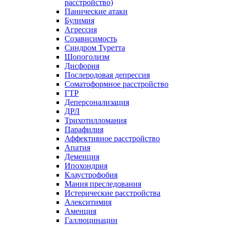
расстройство)
Панические атаки
Булимия
Агрессия
Созависимость
Синдром Туретта
Шопоголизм
Дисфория
Послеродовая депрессия
Соматоформное расстройство
ГТР
Деперсонализация
ДРЛ
Трихотилломания
Парафилия
Аффективное расстройство
Апатия
Деменция
Ипохондрия
Клаустрофобия
Мания преследования
Истерические расстройства
Алекситимия
Аменция
Галлюцинации