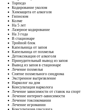
Торпедо
Кодирование уколом
Химзащита от алкоголя
Гипнозом
Колме
На 5 лет
Лазерное кодирование
На 3 года
В стационаре
Тройной блок
Капельница от запоя
Капельница от похмелья
Детоксикация от алкоголя
Принудительный вывод из запоя
Вывод из запоя в стационаре
Лечение похмелья
Снятие похмельного синдрома
Экстренное вытрезвление
Нарколог на дом
Консультация нарколога
Лечение зависимости от ставок на спорт
Лечение интернет-зависимости
Лечение токсикомании
Лечение игромании
Консультация сексолога