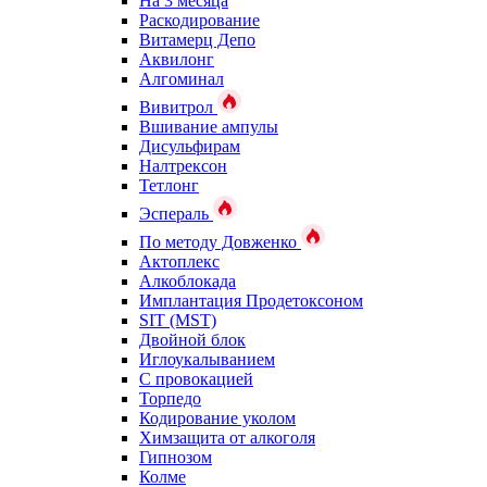
На 3 месяца
Раскодирование
Витамерц Депо
Аквилонг
Алгоминал
Вивитрол
Вшивание ампулы
Дисульфирам
Налтрексон
Тетлонг
Эспераль
По методу Довженко
Актоплекс
Алкоблокада
Имплантация Продетоксоном
SIT (MST)
Двойной блок
Иглоукалыванием
С провокацией
Торпедо
Кодирование уколом
Химзащита от алкоголя
Гипнозом
Колме