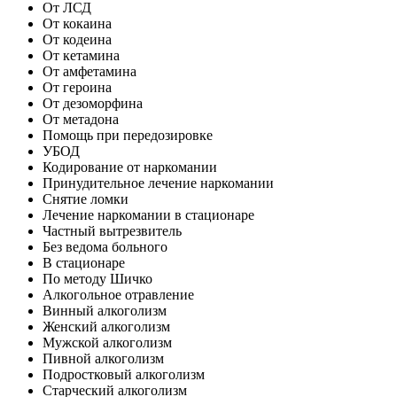
От ЛСД
От кокаина
От кодеина
От кетамина
От амфетамина
От героина
От дезоморфина
От метадона
Помощь при передозировке
УБОД
Кодирование от наркомании
Принудительное лечение наркомании
Снятие ломки
Лечение наркомании в стационаре
Частный вытрезвитель
Без ведома больного
В стационаре
По методу Шичко
Алкогольное отравление
Винный алкоголизм
Женский алкоголизм
Мужской алкоголизм
Пивной алкоголизм
Подростковый алкоголизм
Старческий алкоголизм