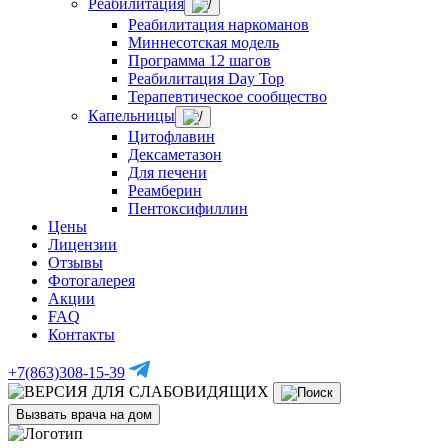
Реабилитация
Реабилитация наркоманов
Миннесотская модель
Программа 12 шагов
Реабилитация Day Top
Терапевтическое сообщество
Капельницы
Цитофлавин
Дексаметазон
Для печени
Реамберин
Пентоксифиллин
Цены
Лицензии
Отзывы
Фотогалерея
Акции
FAQ
Контакты
+7(863)308-15-39
Вызвать врача на дом