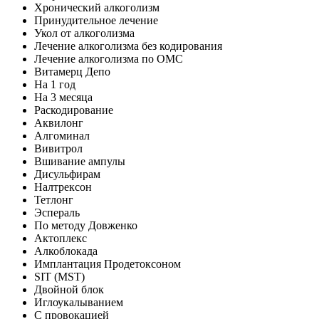
Хронический алкоголизм
Принудительное лечение
Укол от алкоголизма
Лечение алкоголизма без кодирования
Лечение алкоголизма по ОМС
Витамерц Депо
На 1 год
На 3 месяца
Раскодирование
Аквилонг
Алгоминал
Вивитрол
Вшивание ампулы
Дисульфирам
Налтрексон
Тетлонг
Эспераль
По методу Довженко
Актоплекс
Алкоблокада
Имплантация Продетоксоном
SIT (MST)
Двойной блок
Иглоукалыванием
С провокацией