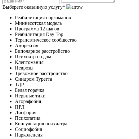
Выберете оказанную услугу*
Реабилитация наркоманов
Миннесотская модель
Программа 12 шагов
Реабилитация Day Top
Терапевтическое сообщество
Анорексия
Биполярное расстройство
Психиатр на дом
Клептомания
Неврозы
Тревожное расстройство
Синдром Туретта
ТДР
Белая горячка
Нервные тики
Агорафобия
ПРЛ
Дисфория
Психопатия
Консультация психиатра
Социофобия
Нарколепсия