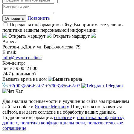
Позвонить
Отправить
Передавая информацию сайту, Вы принимаете условия
политики защиты персональной информации
Открыть маршрут
Открыть маршрут
Адрес:
Ростов-на-Дону, ул. Варфоломеева, 79
E-mail:
info@resource.clinic
Кол-центр:
пн–вс 9:00–21:00
24/7 (анонимно)
Вызвать врача
на дом
+7(903)856-62-07
+7(903)856-62-07
Telegram
Чат
Для анализа посещаемости и улучшения сайта мы применяем
файлы cookie и
Яндекс.Метрику
. Продолжая пользоваться
сайтом, вы даёте согласие на обработку ваших данных.
Подробная информация:
согласие
и
политика на обработку
данных
,
политика конфиденциальности
,
пользовательское
соглашение
.