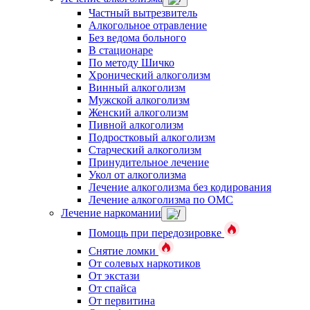
Частный вытрезвитель
Алкогольное отравление
Без ведома больного
В стационаре
По методу Шичко
Хронический алкоголизм
Винный алкоголизм
Мужской алкоголизм
Женский алкоголизм
Пивной алкоголизм
Подростковый алкоголизм
Старческий алкоголизм
Принудительное лечение
Укол от алкоголизма
Лечение алкоголизма без кодирования
Лечение алкоголизма по ОМС
Лечение наркомании
Помощь при передозировке
Снятие ломки
От солевых наркотиков
От экстази
От спайса
От первитина