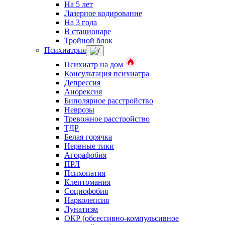
На 5 лет
Лазерное кодирование
На 3 года
В стационаре
Тройной блок
Психиатрия
Психиатр на дом
Консультация психиатра
Депрессия
Анорексия
Биполярное расстройство
Неврозы
Тревожное расстройство
ТДР
Белая горячка
Нервные тики
Агорафобия
ПРЛ
Психопатия
Клептомания
Социофобия
Нарколепсия
Лунатизм
ОКР (обсессивно-компульсивное