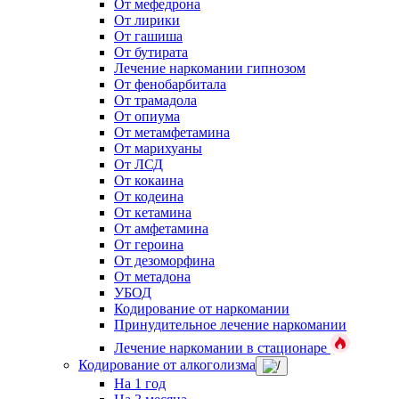
От мефедрона
От лирики
От гашиша
От бутирата
Лечение наркомании гипнозом
От фенобарбитала
От трамадола
От опиума
От метамфетамина
От марихуаны
От ЛСД
От кокаина
От кодеина
От кетамина
От амфетамина
От героина
От дезоморфина
От метадона
УБОД
Кодирование от наркомании
Принудительное лечение наркомании
Лечение наркомании в стационаре
Кодирование от алкоголизма
На 1 год