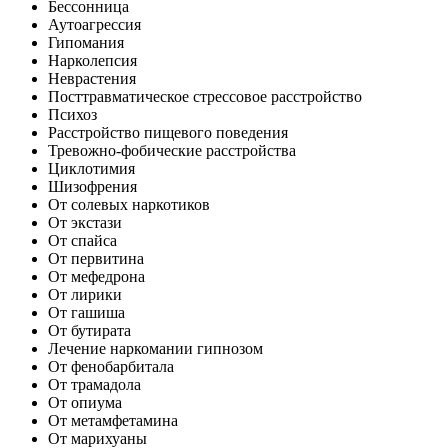
Бессонница
Аутоагрессия
Гипомания
Нарколепсия
Неврастения
Посттравматическое стрессовое расстройство
Психоз
Расстройство пищевого поведения
Тревожно-фобические расстройства
Циклотимия
Шизофрения
От солевых наркотиков
От экстази
От спайса
От первитина
От мефедрона
От лирики
От гашиша
От бутирата
Лечение наркомании гипнозом
От фенобарбитала
От трамадола
От опиума
От метамфетамина
От марихуаны