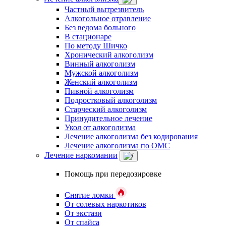
Частный вытрезвитель
Алкогольное отравление
Без ведома больного
В стационаре
По методу Шичко
Хронический алкоголизм
Винный алкоголизм
Мужской алкоголизм
Женский алкоголизм
Пивной алкоголизм
Подростковый алкоголизм
Старческий алкоголизм
Принудительное лечение
Укол от алкоголизма
Лечение алкоголизма без кодирования
Лечение алкоголизма по ОМС
Лечение наркомании
Помощь при передозировке
Снятие ломки
От солевых наркотиков
От экстази
От спайса