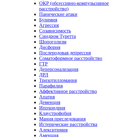
ОКР (обсессивно-компульсивное
расстройство)
Панические атаки
Булимия
Агрессия
Созависимость
Синдром Туретта
Шопоголизм
Дисфория
Послеродовая депрессия
Соматоформное расстройство
ГТР
Деперсонализация
ДРЛ
Трихотилломания
Парафилия
Аффективное расстройство
Апатия
Деменция
Ипохондрия
Клаустрофобия
Мания преследования
Истерические расстройства
Алекситимия
Аменция