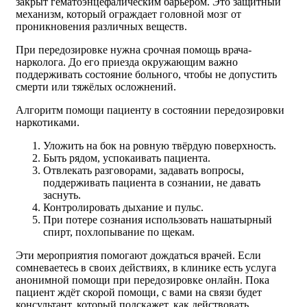
закрыт гематоэнцефалическим барьером. Это защитный
механизм, который ограждает головной мозг от
проникновения различных веществ.
При передозировке нужна срочная помощь врача-
нарколога. До его приезда окружающим важно
поддерживать состояние больного, чтобы не допустить
смерти или тяжёлых осложнений.
Алгоритм помощи пациенту в состоянии передозировки
наркотиками.
Уложить на бок на ровную твёрдую поверхность.
Быть рядом, успокаивать пациента.
Отвлекать разговорами, задавать вопросы,
поддерживать пациента в сознании, не давать
заснуть.
Контролировать дыхание и пульс.
При потере сознания использовать нашатырный
спирт, похлопывание по щекам.
Эти мероприятия помогают дождаться врачей. Если
сомневаетесь в своих действиях, в клинике есть услуга
анонимной помощи при передозировке онлайн. Пока
пациент ждёт скорой помощи, с вами на связи будет
консультант, который подскажет, как действовать.