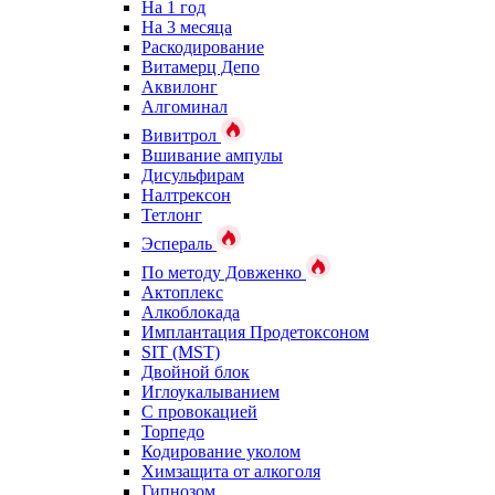
На 1 год
На 3 месяца
Раскодирование
Витамерц Депо
Аквилонг
Алгоминал
Вивитрол
Вшивание ампулы
Дисульфирам
Налтрексон
Тетлонг
Эспераль
По методу Довженко
Актоплекс
Алкоблокада
Имплантация Продетоксоном
SIT (MST)
Двойной блок
Иглоукалыванием
С провокацией
Торпедо
Кодирование уколом
Химзащита от алкоголя
Гипнозом