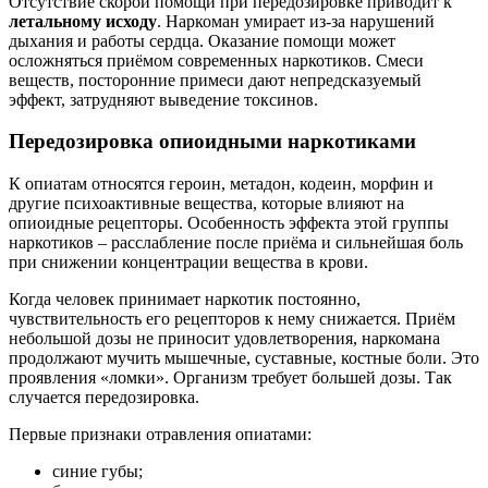
Отсутствие скорой помощи при передозировке приводит к
летальному исходу
. Наркоман умирает из-за нарушений
дыхания и работы сердца. Оказание помощи может
осложняться приёмом современных наркотиков. Смеси
веществ, посторонние примеси дают непредсказуемый
эффект, затрудняют выведение токсинов.
Передозировка опиоидными наркотиками
К опиатам относятся героин, метадон, кодеин, морфин и
другие психоактивные вещества, которые влияют на
опиоидные рецепторы. Особенность эффекта этой группы
наркотиков – расслабление после приёма и сильнейшая боль
при снижении концентрации вещества в крови.
Когда человек принимает наркотик постоянно,
чувствительность его рецепторов к нему снижается. Приём
небольшой дозы не приносит удовлетворения, наркомана
продолжают мучить мышечные, суставные, костные боли. Это
проявления «ломки». Организм требует большей дозы. Так
случается передозировка.
Первые признаки отравления опиатами:
синие губы;