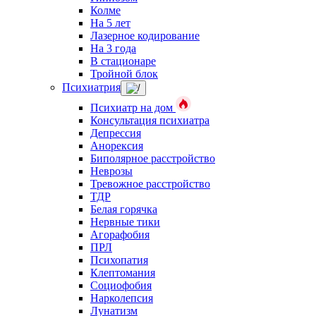
Колме
На 5 лет
Лазерное кодирование
На 3 года
В стационаре
Тройной блок
Психиатрия
Психиатр на дом
Консультация психиатра
Депрессия
Анорексия
Биполярное расстройство
Неврозы
Тревожное расстройство
ТДР
Белая горячка
Нервные тики
Агорафобия
ПРЛ
Психопатия
Клептомания
Социофобия
Нарколепсия
Лунатизм