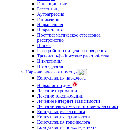
Галлюцинации
Бессонница
Аутоагрессия
Гипомания
Нарколепсия
Неврастения
Посттравматическое стрессовое
расстройство
Психоз
Расстройство пищевого поведения
Тревожно-фобические расстройства
Циклотимия
Шизофрения
Наркологическая помощь
Консультация нарколога
Нарколог на дом
Лечение игромании
Лечение токсикомании
Лечение интернет-зависимости
Лечение зависимости от ставок на спорт
Консультация сексолога
Консультация аддиктолога
Консультация токсиколога
Консультация психотерапевта