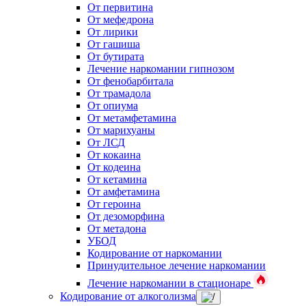
От первитина
От мефедрона
От лирики
От гашиша
От бутирата
Лечение наркомании гипнозом
От фенобарбитала
От трамадола
От опиума
От метамфетамина
От марихуаны
От ЛСД
От кокаина
От кодеина
От кетамина
От амфетамина
От героина
От дезоморфина
От метадона
УБОД
Кодирование от наркомании
Принудительное лечение наркомании
Лечение наркомании в стационаре
Кодирование от алкоголизма