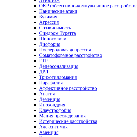
Лунатизм
ОКР (обсессивно-компульсивное расстройств
Панические атаки
Булимия
Агрессия
Созависимость
Синдром Туретта
Шопоголизм
Дисфория
Послеродовая депрессия
Соматоформное расстройство
ГТР
Деперсонализация
ДРЛ
Трихотилломания
Парафилия
Аффективное расстройство
Апатия
Деменция
Ипохондрия
Клаустрофобия
Мания преследования
Истерические расстройства
Алекситимия
Аменция