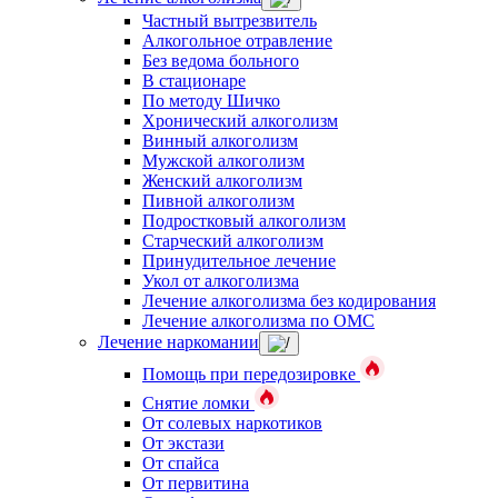
Частный вытрезвитель
Алкогольное отравление
Без ведома больного
В стационаре
По методу Шичко
Хронический алкоголизм
Винный алкоголизм
Мужской алкоголизм
Женский алкоголизм
Пивной алкоголизм
Подростковый алкоголизм
Старческий алкоголизм
Принудительное лечение
Укол от алкоголизма
Лечение алкоголизма без кодирования
Лечение алкоголизма по ОМС
Лечение наркомании
Помощь при передозировке
Снятие ломки
От солевых наркотиков
От экстази
От спайса
От первитина