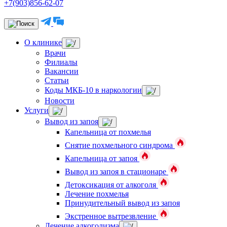
+7(903)856-62-07
О клинике
Врачи
Филиалы
Вакансии
Статьи
Коды МКБ-10 в наркологии
Новости
Услуги
Вывод из запоя
Капельница от похмелья
Снятие похмельного синдрома
Капельница от запоя
Вывод из запоя в стационаре
Детоксикация от алкоголя
Лечение похмелья
Принудительный вывод из запоя
Экстренное вытрезвление
Лечение алкоголизма