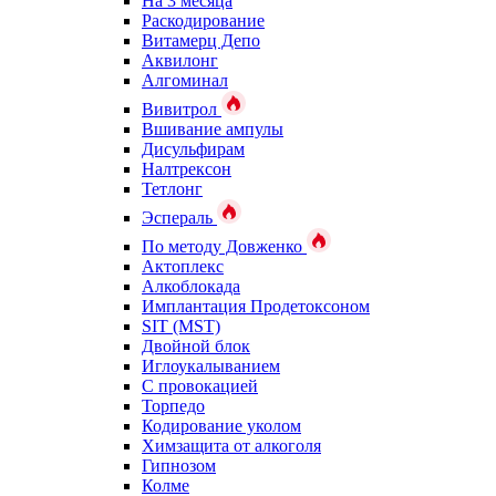
На 3 месяца
Раскодирование
Витамерц Депо
Аквилонг
Алгоминал
Вивитрол
Вшивание ампулы
Дисульфирам
Налтрексон
Тетлонг
Эспераль
По методу Довженко
Актоплекс
Алкоблокада
Имплантация Продетоксоном
SIT (MST)
Двойной блок
Иглоукалыванием
С провокацией
Торпедо
Кодирование уколом
Химзащита от алкоголя
Гипнозом
Колме