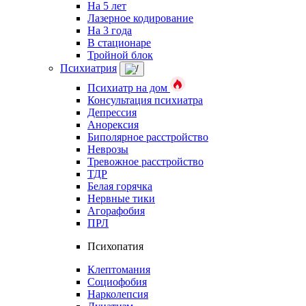
На 5 лет
Лазерное кодирование
На 3 года
В стационаре
Тройной блок
Психиатрия
Психиатр на дом
Консультация психиатра
Депрессия
Анорексия
Биполярное расстройство
Неврозы
Тревожное расстройство
ТДР
Белая горячка
Нервные тики
Агорафобия
ПРЛ
Психопатия
Клептомания
Социофобия
Нарколепсия