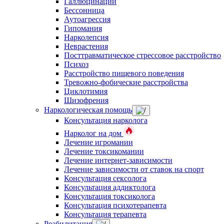
Галлюцинации
Бессонница
Аутоагрессия
Гипомания
Нарколепсия
Неврастения
Посттравматическое стрессовое расстройство
Психоз
Расстройство пищевого поведения
Тревожно-фобические расстройства
Циклотимия
Шизофрения
Наркологическая помощь
Консультация нарколога
Нарколог на дом
Лечение игромании
Лечение токсикомании
Лечение интернет-зависимости
Лечение зависимости от ставок на спорт
Консультация сексолога
Консультация аддиктолога
Консультация токсиколога
Консультация психотерапевта
Консультация терапевта
Реабилитация