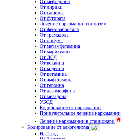
От мефедрона
От лирики
От гашиша
От бутирата
Лечение наркомании гипнозом
От фенобарбитала
От трамадола
От опиума
От метамфетамина
От марихуаны
От ЛСД
От кокаина
От кодеина
От кетамина
От амфетамина
От героина
От дезоморфина
От метадона
УБОД
Кодирование от наркомании
Принудительное лечение наркомании
Лечение наркомании в стационаре
Кодирование от алкоголизма
На 1 год