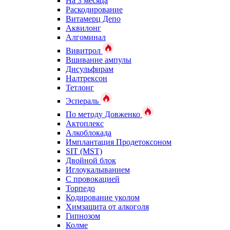
На 3 месяца
Раскодирование
Витамерц Депо
Аквилонг
Алгоминал
Вивитрол
Вшивание ампулы
Дисульфирам
Налтрексон
Тетлонг
Эспераль
По методу Довженко
Актоплекс
Алкоблокада
Имплантация Продетоксоном
SIT (MST)
Двойной блок
Иглоукалыванием
С провокацией
Торпедо
Кодирование уколом
Химзащита от алкоголя
Гипнозом
Колме