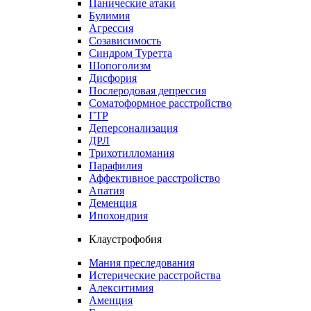
Панические атаки
Булимия
Агрессия
Созависимость
Синдром Туретта
Шопоголизм
Дисфория
Послеродовая депрессия
Соматоформное расстройство
ГТР
Деперсонализация
ДРЛ
Трихотилломания
Парафилия
Аффективное расстройство
Апатия
Деменция
Ипохондрия
Клаустрофобия
Мания преследования
Истерические расстройства
Алекситимия
Аменция