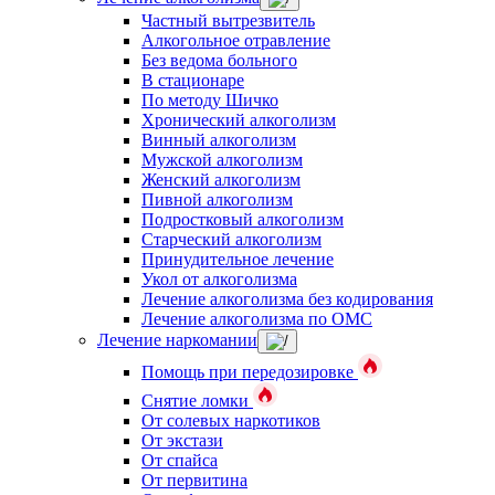
Частный вытрезвитель
Алкогольное отравление
Без ведома больного
В стационаре
По методу Шичко
Хронический алкоголизм
Винный алкоголизм
Мужской алкоголизм
Женский алкоголизм
Пивной алкоголизм
Подростковый алкоголизм
Старческий алкоголизм
Принудительное лечение
Укол от алкоголизма
Лечение алкоголизма без кодирования
Лечение алкоголизма по ОМС
Лечение наркомании
Помощь при передозировке
Снятие ломки
От солевых наркотиков
От экстази
От спайса
От первитина