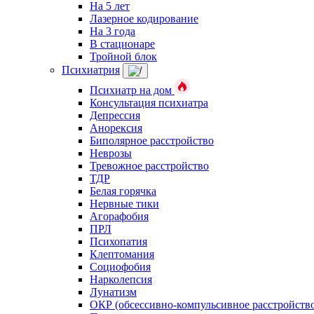
На 5 лет
Лазерное кодирование
На 3 года
В стационаре
Тройной блок
Психиатрия
Психиатр на дом
Консультация психиатра
Депрессия
Анорексия
Биполярное расстройство
Неврозы
Тревожное расстройство
ТДР
Белая горячка
Нервные тики
Агорафобия
ПРЛ
Психопатия
Клептомания
Социофобия
Нарколепсия
Лунатизм
ОКР (обсессивно-компульсивное расстройств