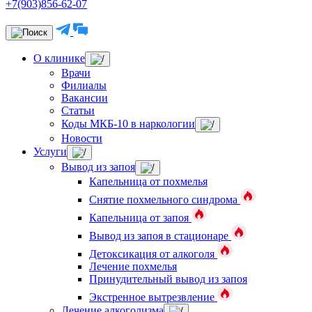
+7(903)856-62-07
О клинике
Врачи
Филиалы
Вакансии
Статьи
Коды МКБ-10 в наркологии
Новости
Услуги
Вывод из запоя
Капельница от похмелья
Снятие похмельного синдрома
Капельница от запоя
Вывод из запоя в стационаре
Детоксикация от алкоголя
Лечение похмелья
Принудительный вывод из запоя
Экстренное вытрезвление
Лечение алкоголизма