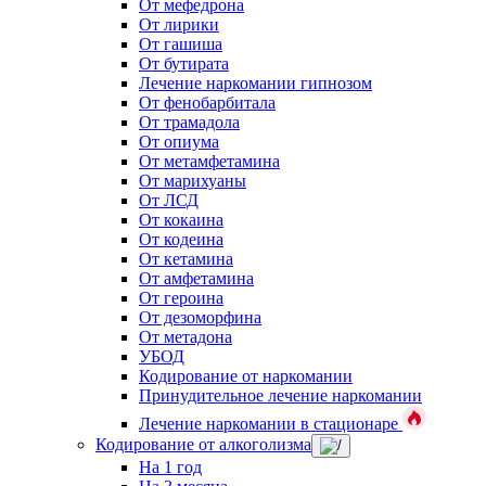
От мефедрона
От лирики
От гашиша
От бутирата
Лечение наркомании гипнозом
От фенобарбитала
От трамадола
От опиума
От метамфетамина
От марихуаны
От ЛСД
От кокаина
От кодеина
От кетамина
От амфетамина
От героина
От дезоморфина
От метадона
УБОД
Кодирование от наркомании
Принудительное лечение наркомании
Лечение наркомании в стационаре
Кодирование от алкоголизма
На 1 год