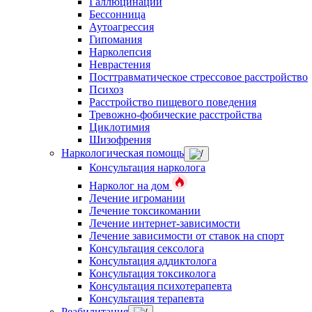
Галлюцинации
Бессонница
Аутоагрессия
Гипомания
Нарколепсия
Неврастения
Посттравматическое стрессовое расстройство
Психоз
Расстройство пищевого поведения
Тревожно-фобические расстройства
Циклотимия
Шизофрения
Наркологическая помощь
Консультация нарколога
Нарколог на дом
Лечение игромании
Лечение токсикомании
Лечение интернет-зависимости
Лечение зависимости от ставок на спорт
Консультация сексолога
Консультация аддиктолога
Консультация токсиколога
Консультация психотерапевта
Консультация терапевта
Реабилитация