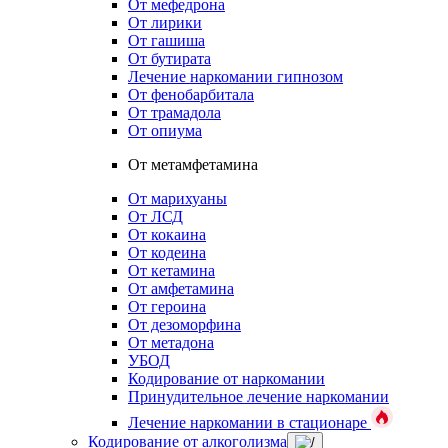
От мефедрона
От лирики
От гашиша
От бутирата
Лечение наркомании гипнозом
От фенобарбитала
От трамадола
От опиума
От метамфетамина
От марихуаны
От ЛСД
От кокаина
От кодеина
От кетамина
От амфетамина
От героина
От дезоморфина
От метадона
УБОД
Кодирование от наркомании
Принудительное лечение наркомании
Лечение наркомании в стационаре
Кодирование от алкоголизма