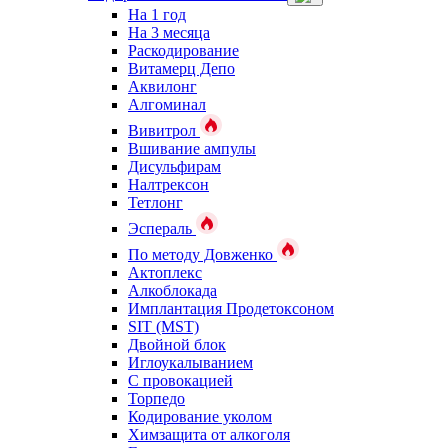
На 1 год
На 3 месяца
Раскодирование
Витамерц Депо
Аквилонг
Алгоминал
Вивитрол
Вшивание ампулы
Дисульфирам
Налтрексон
Тетлонг
Эспераль
По методу Довженко
Актоплекс
Алкоблокада
Имплантация Продетоксоном
SIT (MST)
Двойной блок
Иглоукалыванием
С провокацией
Торпедо
Кодирование уколом
Химзащита от алкоголя