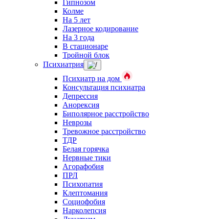
Гипнозом
Колме
На 5 лет
Лазерное кодирование
На 3 года
В стационаре
Тройной блок
Психиатрия
Психиатр на дом
Консультация психиатра
Депрессия
Анорексия
Биполярное расстройство
Неврозы
Тревожное расстройство
ТДР
Белая горячка
Нервные тики
Агорафобия
ПРЛ
Психопатия
Клептомания
Социофобия
Нарколепсия