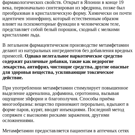
фармакологических свойств. Открыт в Японии в конце 19
века, первоначально синтезирован из эфедрина, позже был
преобразован в кристаллическую форму. Химически он почти
идентичен эпинефрину, который естественным образом
влияет на психомоторные функции в человеческом теле,
представляет собой белый порошок, сходный с мелкими
кристаллами льда.
В легальном фармацевтическом производстве метамфетамин
делают из натуральных ингредиентов без добавления вредных
примесей.
Однако нелегальное наркотическое средство
содержит различные добавки, такие как недорогие
лекарства, антифриз, чистящие средства, другие опасные
для здоровья вещества, усиливающие токсическое
действие.
При употреблении метамфетамин стимулирует повышенное
выделение адреналина, дофамина, серотонина, вызывая
ощущение эйфории и благополучия. Способы приёма
многообразны: вещество принимают перорально, вдыхают в
форме паров, курят, вводят инъекциями. Последний метод
сопряжен с высокими рисками заражения, другими
осложнениями.
Метамфетамин предоставляется пациентам в аптечных сетях