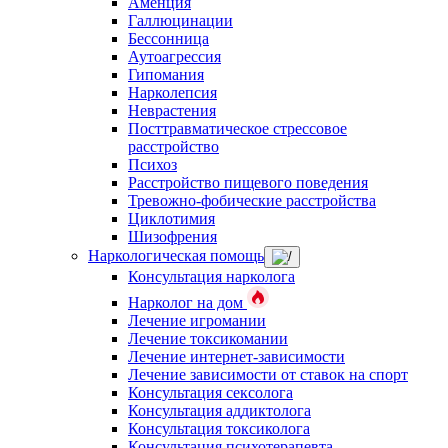
Аменция
Галлюцинации
Бессонница
Аутоагрессия
Гипомания
Нарколепсия
Неврастения
Посттравматическое стрессовое
расстройство
Психоз
Расстройство пищевого поведения
Тревожно-фобические расстройства
Циклотимия
Шизофрения
Наркологическая помощь
Консультация нарколога
Нарколог на дом
Лечение игромании
Лечение токсикомании
Лечение интернет-зависимости
Лечение зависимости от ставок на спорт
Консультация сексолога
Консультация аддиктолога
Консультация токсиколога
Консультация психотерапевта