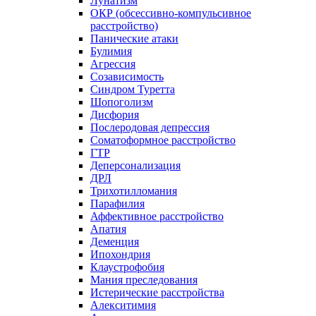
Лунатизм
ОКР (обсессивно-компульсивное
расстройство)
Панические атаки
Булимия
Агрессия
Созависимость
Синдром Туретта
Шопоголизм
Дисфория
Послеродовая депрессия
Соматоформное расстройство
ГТР
Деперсонализация
ДРЛ
Трихотилломания
Парафилия
Аффективное расстройство
Апатия
Деменция
Ипохондрия
Клаустрофобия
Мания преследования
Истерические расстройства
Алекситимия