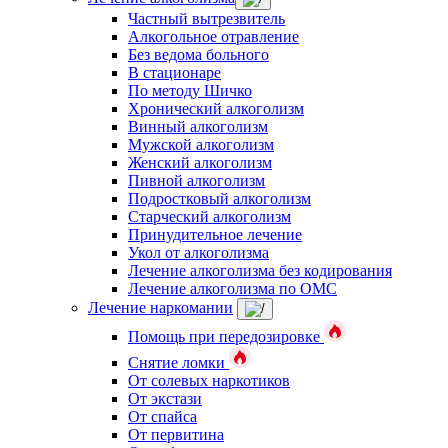
Частный вытрезвитель
Алкогольное отравление
Без ведома больного
В стационаре
По методу Шичко
Хронический алкоголизм
Винный алкоголизм
Мужской алкоголизм
Женский алкоголизм
Пивной алкоголизм
Подростковый алкоголизм
Старческий алкоголизм
Принудительное лечение
Укол от алкоголизма
Лечение алкоголизма без кодирования
Лечение алкоголизма по ОМС
Лечение наркомании
Помощь при передозировке
Снятие ломки
От солевых наркотиков
От экстази
От спайса
От первитина