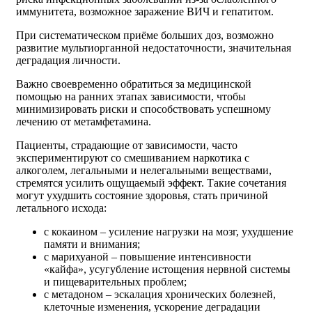
иммунитета, возможное заражение ВИЧ и гепатитом.
При систематическом приёме больших доз, возможно
развитие мультиорганной недостаточности, значительная
деградация личности.
Важно своевременно обратиться за медицинской
помощью на ранних этапах зависимости, чтобы
минимизировать риски и способствовать успешному
лечению от метамфетамина.
Пациенты, страдающие от зависимости, часто
экспериментируют со смешиванием наркотика с
алкоголем, легальными и нелегальными веществами,
стремятся усилить ощущаемый эффект. Такие сочетания
могут ухудшить состояние здоровья, стать причиной
летального исхода:
с кокаином – усиление нагрузки на мозг, ухудшение
памяти и внимания;
с марихуаной – повышение интенсивности
«кайфа», усугубление истощения нервной системы
и пищеварительных проблем;
с метадоном – эскалация хронических болезней,
клеточные изменения, ускорение деградации