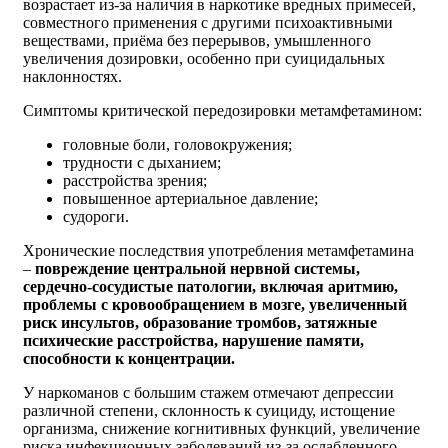
возрастает из-за наличия в наркотике вредных примесей,
совместного применения с другими психоактивными
веществами, приёма без перерывов, умышленного
увеличения дозировки, особенно при суицидальных
наклонностях.
Симптомы критической передозировки метамфетамином:
головные боли, головокружения;
трудности с дыханием;
расстройства зрения;
повышенное артериальное давление;
судороги.
Хронические последствия употребления метамфетамина
–
повреждение центральной нервной системы,
сердечно-сосудистые патологии, включая аритмию,
проблемы с кровообращением в мозге, увеличенный
риск инсультов, образование тромбов, затяжные
психические расстройства, нарушение памяти,
способности к концентрации.
У наркоманов с большим стажем отмечают депрессии
различной степени, склонность к суициду, истощение
организма, снижение когнитивных функций, увеличение
риска инфекционных заболеваний из-за ослабленного