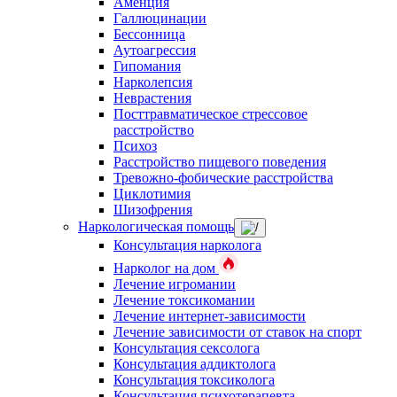
Аменция
Галлюцинации
Бессонница
Аутоагрессия
Гипомания
Нарколепсия
Неврастения
Посттравматическое стрессовое
расстройство
Психоз
Расстройство пищевого поведения
Тревожно-фобические расстройства
Циклотимия
Шизофрения
Наркологическая помощь
Консультация нарколога
Нарколог на дом
Лечение игромании
Лечение токсикомании
Лечение интернет-зависимости
Лечение зависимости от ставок на спорт
Консультация сексолога
Консультация аддиктолога
Консультация токсиколога
Консультация психотерапевта