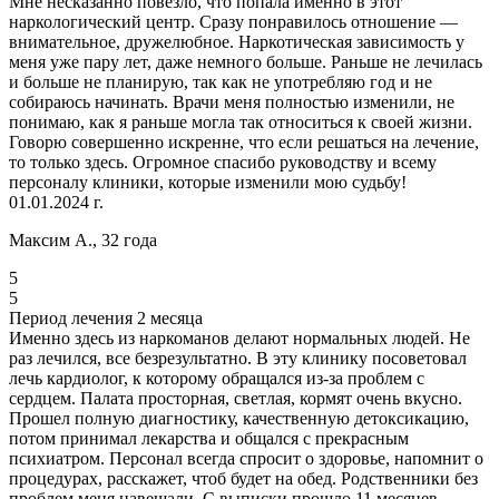
Мне несказанно повезло, что попала именно в этот
наркологический центр. Сразу понравилось отношение —
внимательное, дружелюбное. Наркотическая зависимость у
меня уже пару лет, даже немного больше. Раньше не лечилась
и больше не планирую, так как не употребляю год и не
собираюсь начинать. Врачи меня полностью изменили, не
понимаю, как я раньше могла так относиться к своей жизни.
Говорю совершенно искренне, что если решаться на лечение,
то только здесь. Огромное спасибо руководству и всему
персоналу клиники, которые изменили мою судьбу!
01.01.2024 г.
Максим А., 32 года
5
5
Период лечения 2 месяца
Именно здесь из наркоманов делают нормальных людей. Не
раз лечился, все безрезультатно. В эту клинику посоветовал
лечь кардиолог, к которому обращался из-за проблем с
сердцем. Палата просторная, светлая, кормят очень вкусно.
Прошел полную диагностику, качественную детоксикацию,
потом принимал лекарства и общался с прекрасным
психиатром. Персонал всегда спросит о здоровье, напомнит о
процедурах, расскажет, чтоб будет на обед. Родственники без
проблем меня навещали. С выписки прошло 11 месяцев,