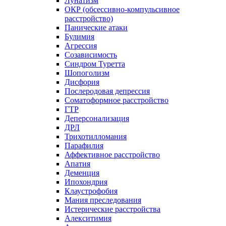
Лунатизм
ОКР (обсессивно-компульсивное
расстройство)
Панические атаки
Булимия
Агрессия
Созависимость
Синдром Туретта
Шопоголизм
Дисфория
Послеродовая депрессия
Соматоформное расстройство
ГТР
Деперсонализация
ДРЛ
Трихотилломания
Парафилия
Аффективное расстройство
Апатия
Деменция
Ипохондрия
Клаустрофобия
Мания преследования
Истерические расстройства
Алекситимия