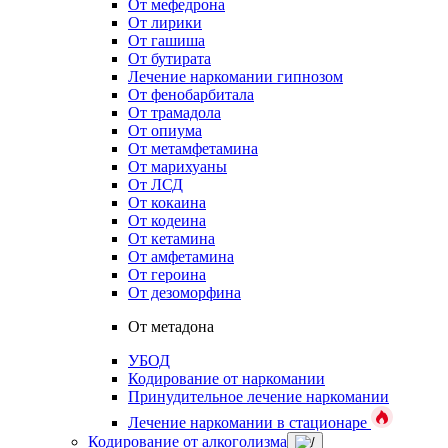
От мефедрона
От лирики
От гашиша
От бутирата
Лечение наркомании гипнозом
От фенобарбитала
От трамадола
От опиума
От метамфетамина
От марихуаны
От ЛСД
От кокаина
От кодеина
От кетамина
От амфетамина
От героина
От дезоморфина
От метадона
УБОД
Кодирование от наркомании
Принудительное лечение наркомании
Лечение наркомании в стационаре
Кодирование от алкоголизма