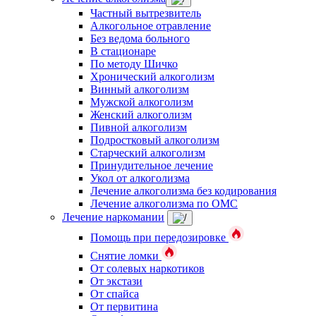
Частный вытрезвитель
Алкогольное отравление
Без ведома больного
В стационаре
По методу Шичко
Хронический алкоголизм
Винный алкоголизм
Мужской алкоголизм
Женский алкоголизм
Пивной алкоголизм
Подростковый алкоголизм
Старческий алкоголизм
Принудительное лечение
Укол от алкоголизма
Лечение алкоголизма без кодирования
Лечение алкоголизма по ОМС
Лечение наркомании
Помощь при передозировке
Снятие ломки
От солевых наркотиков
От экстази
От спайса
От первитина