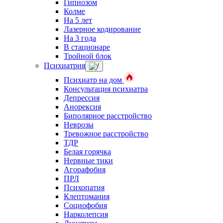
Гипнозом
Колме
На 5 лет
Лазерное кодирование
На 3 года
В стационаре
Тройной блок
Психиатрия
Психиатр на дом
Консультация психиатра
Депрессия
Анорексия
Биполярное расстройство
Неврозы
Тревожное расстройство
ТДР
Белая горячка
Нервные тики
Агорафобия
ПРЛ
Психопатия
Клептомания
Социофобия
Нарколепсия