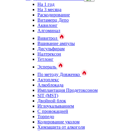
На 1 год
На 3 месяца
Раскодирование
Витамерц Депо
Аквилонг
Алгоминал
Вивитрол
Вшивание ампулы
Дисульфирам
Налтрексон
Тетлонг
Эспераль
По методу Довженко
Актоплекс
Алкоблокада
Имплантация Продетоксоном
SIT (MST)
Двойной блок
Иглоукалыванием
С провокацией
Торпедо
Кодирование уколом
Химзащита от алкоголя