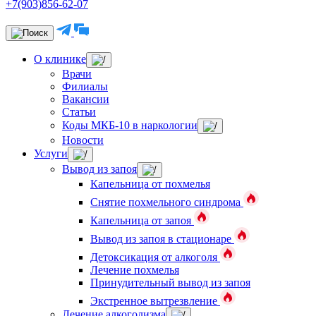
+7(903)856-62-07
О клинике
Врачи
Филиалы
Вакансии
Статьи
Коды МКБ-10 в наркологии
Новости
Услуги
Вывод из запоя
Капельница от похмелья
Снятие похмельного синдрома
Капельница от запоя
Вывод из запоя в стационаре
Детоксикация от алкоголя
Лечение похмелья
Принудительный вывод из запоя
Экстренное вытрезвление
Лечение алкоголизма