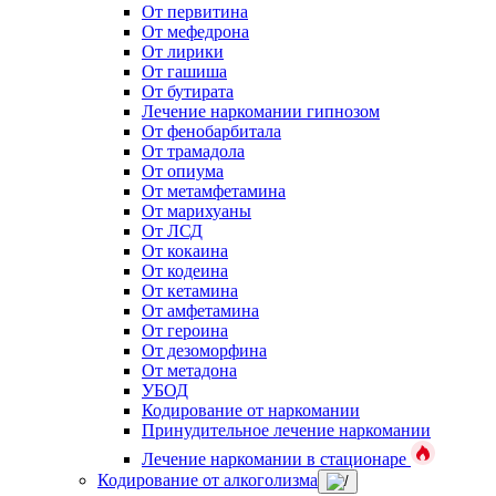
От первитина
От мефедрона
От лирики
От гашиша
От бутирата
Лечение наркомании гипнозом
От фенобарбитала
От трамадола
От опиума
От метамфетамина
От марихуаны
От ЛСД
От кокаина
От кодеина
От кетамина
От амфетамина
От героина
От дезоморфина
От метадона
УБОД
Кодирование от наркомании
Принудительное лечение наркомании
Лечение наркомании в стационаре
Кодирование от алкоголизма