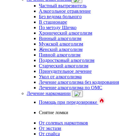
Частный вытрезвитель
Алкогольное отравление
Без ведома больного
В стационаре
По методу Шичко
Хронический алкоголизм
Винный алкоголизм
Мужской алкоголизм
Женский алкоголизм
Пивной алкоголизм
Подростковый алкоголизм
Старческий алкоголизм
Принудительное лечение
Укол от алкоголизма
Лечение алкоголизма без кодирования
Лечение алкоголизма по ОМС
Лечение наркомании
Помощь при передозировке
Снятие ломки
От солевых наркотиков
От экстази
От спайса