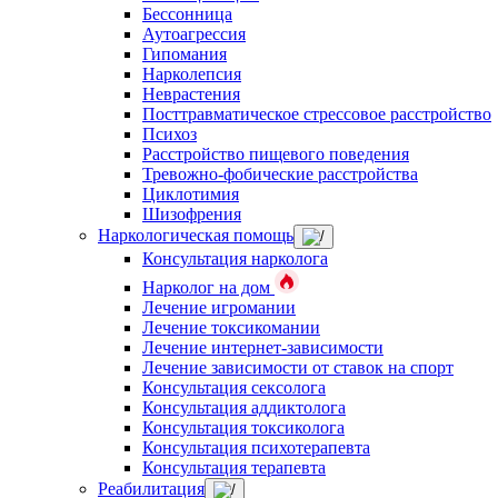
Бессонница
Аутоагрессия
Гипомания
Нарколепсия
Неврастения
Посттравматическое стрессовое расстройство
Психоз
Расстройство пищевого поведения
Тревожно-фобические расстройства
Циклотимия
Шизофрения
Наркологическая помощь
Консультация нарколога
Нарколог на дом
Лечение игромании
Лечение токсикомании
Лечение интернет-зависимости
Лечение зависимости от ставок на спорт
Консультация сексолога
Консультация аддиктолога
Консультация токсиколога
Консультация психотерапевта
Консультация терапевта
Реабилитация