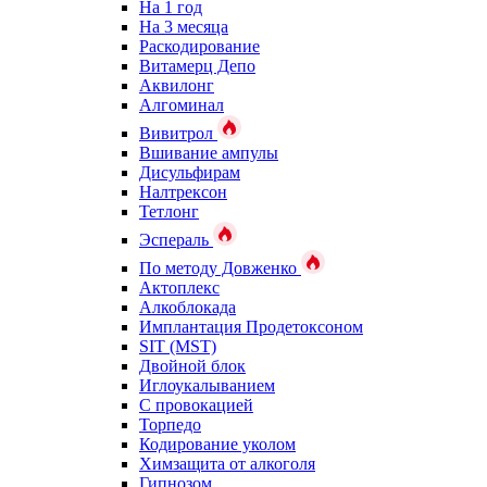
На 1 год
На 3 месяца
Раскодирование
Витамерц Депо
Аквилонг
Алгоминал
Вивитрол
Вшивание ампулы
Дисульфирам
Налтрексон
Тетлонг
Эспераль
По методу Довженко
Актоплекс
Алкоблокада
Имплантация Продетоксоном
SIT (MST)
Двойной блок
Иглоукалыванием
С провокацией
Торпедо
Кодирование уколом
Химзащита от алкоголя
Гипнозом