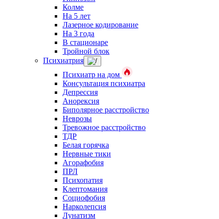
Колме
На 5 лет
Лазерное кодирование
На 3 года
В стационаре
Тройной блок
Психиатрия
Психиатр на дом
Консультация психиатра
Депрессия
Анорексия
Биполярное расстройство
Неврозы
Тревожное расстройство
ТДР
Белая горячка
Нервные тики
Агорафобия
ПРЛ
Психопатия
Клептомания
Социофобия
Нарколепсия
Лунатизм