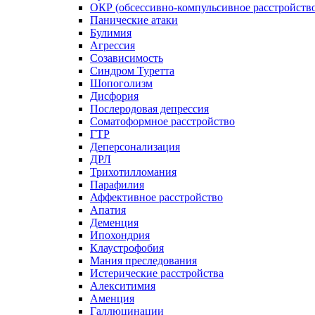
ОКР (обсессивно-компульсивное расстройств
Панические атаки
Булимия
Агрессия
Созависимость
Синдром Туретта
Шопоголизм
Дисфория
Послеродовая депрессия
Соматоформное расстройство
ГТР
Деперсонализация
ДРЛ
Трихотилломания
Парафилия
Аффективное расстройство
Апатия
Деменция
Ипохондрия
Клаустрофобия
Мания преследования
Истерические расстройства
Алекситимия
Аменция
Галлюцинации