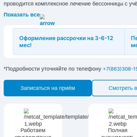
проводится комплексное лечение бессонницы с учё
тревожность, нарушения режима или соматически
Показать все
методики психотерапии и мягкую медикаментозную
сон и ощущение бодрости. Консультации проводятс
круглосуточно.
Оформление рассрочки на 3-6-12
П
мес!
м
*Подробности уточняйте по телефону
+7(863)308-1
Записаться на приём
Смотреть 
Работаем
Полная