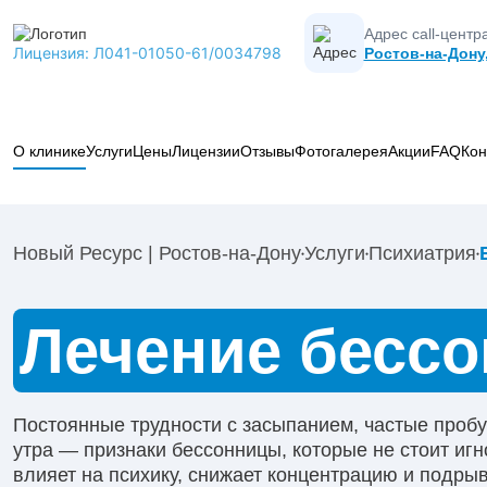
Адрес call-центра
Лицензия: Л041-01050-61/0034798
Ростов-на-Дону
О клинике
Услуги
Цены
Лицензии
Отзывы
Фотогалерея
Акции
FAQ
Кон
Вывод из запоя
Лечение алкоголизма
Новый Ресурс | Ростов-на-Дону
Услуги
Психиатрия
Лечение наркомании
Кодирование от алкоголизма
Лечение бессо
Коды МКБ-10 в наркологии
Психиатрия
Наркологическая помощь
Постоянные трудности с засыпанием, частые пробу
Реабилитация
утра — признаки бессонницы, которые не стоит и
Капельницы
влияет на психику, снижает концентрацию и подры