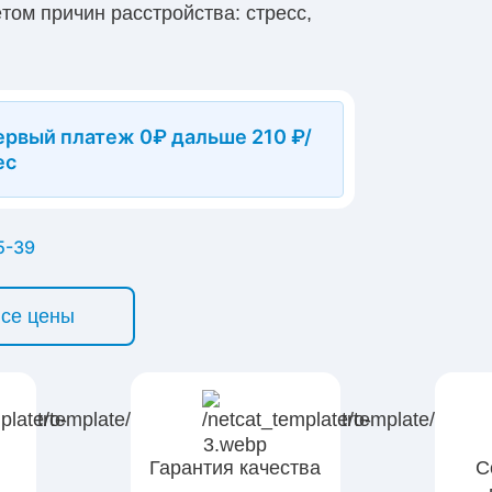
том причин расстройства: стресс,
е проблемы. Мы применяем современные
 поддержку. Поможем вернуть спокойный
я анонимно, запись доступна
ервый платеж 0₽ дальше 210 ₽/
ес
5-39
все цены
Гарантия качества
С