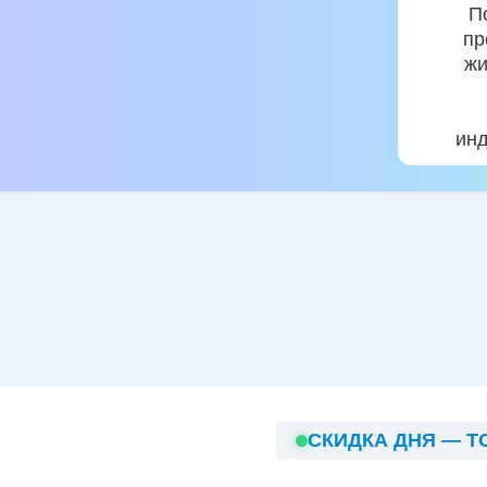
П
пр
жи
инд
СКИДКА ДНЯ — Т