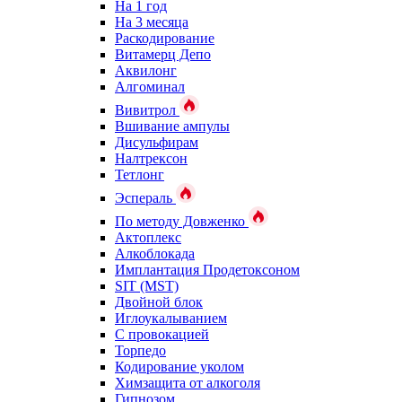
На 1 год
На 3 месяца
Раскодирование
Витамерц Депо
Аквилонг
Алгоминал
Вивитрол
Вшивание ампулы
Дисульфирам
Налтрексон
Тетлонг
Эспераль
По методу Довженко
Актоплекс
Алкоблокада
Имплантация Продетоксоном
SIT (MST)
Двойной блок
Иглоукалыванием
С провокацией
Торпедо
Кодирование уколом
Химзащита от алкоголя
Гипнозом