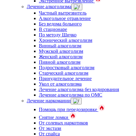
Экстренное вытрезвление
Лечение алкоголизма
Частный вытрезвитель
Алкогольное отравление
Без ведома больного
В стационаре
По методу Шичко
Хронический алкоголизм
Винный алкоголизм
Мужской алкоголизм
Женский алкоголизм
Пивной алкоголизм
Подростковый алкоголизм
Старческий алкоголизм
Принудительное лечение
Укол от алкоголизма
Лечение алкоголизма без кодирования
Лечение алкоголизма по ОМС
Лечение наркомании
Помощь при передозировке
Снятие ломки
От солевых наркотиков
От экстази
От спайса