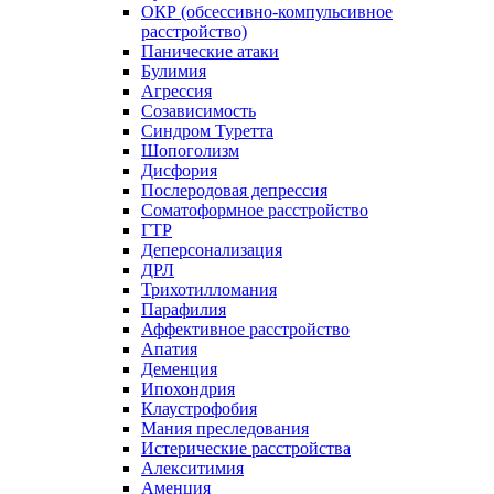
ОКР (обсессивно-компульсивное
расстройство)
Панические атаки
Булимия
Агрессия
Созависимость
Синдром Туретта
Шопоголизм
Дисфория
Послеродовая депрессия
Соматоформное расстройство
ГТР
Деперсонализация
ДРЛ
Трихотилломания
Парафилия
Аффективное расстройство
Апатия
Деменция
Ипохондрия
Клаустрофобия
Мания преследования
Истерические расстройства
Алекситимия
Аменция