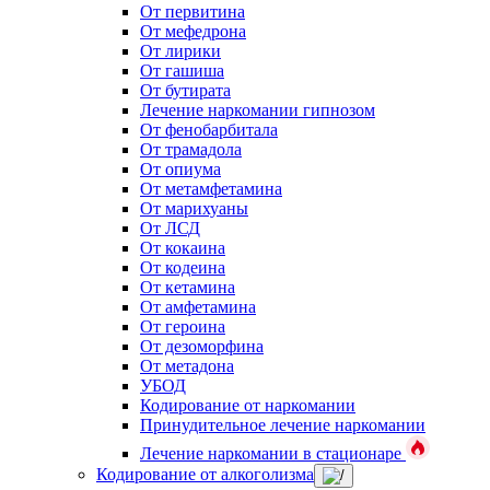
От первитина
От мефедрона
От лирики
От гашиша
От бутирата
Лечение наркомании гипнозом
От фенобарбитала
От трамадола
От опиума
От метамфетамина
От марихуаны
От ЛСД
От кокаина
От кодеина
От кетамина
От амфетамина
От героина
От дезоморфина
От метадона
УБОД
Кодирование от наркомании
Принудительное лечение наркомании
Лечение наркомании в стационаре
Кодирование от алкоголизма