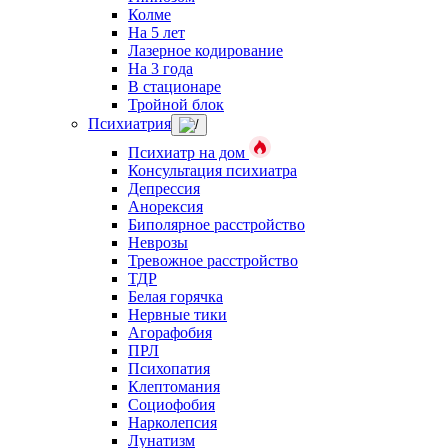
Колме
На 5 лет
Лазерное кодирование
На 3 года
В стационаре
Тройной блок
Психиатрия
Психиатр на дом
Консультация психиатра
Депрессия
Анорексия
Биполярное расстройство
Неврозы
Тревожное расстройство
ТДР
Белая горячка
Нервные тики
Агорафобия
ПРЛ
Психопатия
Клептомания
Социофобия
Нарколепсия
Лунатизм