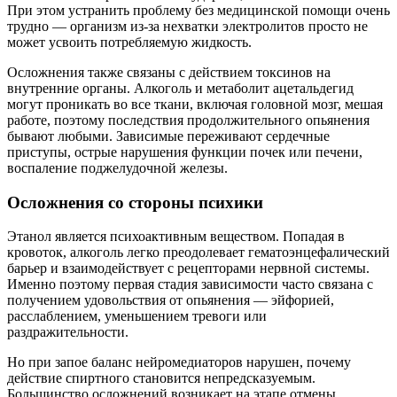
При этом устранить проблему без медицинской помощи очень
трудно — организм из-за нехватки электролитов просто не
может усвоить потребляемую жидкость.
Осложнения также связаны с действием токсинов на
внутренние органы. Алкоголь и метаболит ацетальдегид
могут проникать во все ткани, включая головной мозг, мешая
работе, поэтому последствия продолжительного опьянения
бывают любыми. Зависимые переживают сердечные
приступы, острые нарушения функции почек или печени,
воспаление поджелудочной железы.
Осложнения со стороны психики
Этанол является психоактивным веществом. Попадая в
кровоток, алкоголь легко преодолевает гематоэнцефалический
барьер и взаимодействует с рецепторами нервной системы.
Именно поэтому первая стадия зависимости часто связана с
получением удовольствия от опьянения — эйфорией,
расслаблением, уменьшением тревоги или
раздражительности.
Но при запое баланс нейромедиаторов нарушен, почему
действие спиртного становится непредсказуемым.
Большинство осложнений возникает на этапе отмены