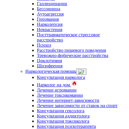
Галлюцинации
Бессонница
Аутоагрессия
Гипомания
Нарколепсия
Неврастения
Посттравматическое стрессовое
расстройство
Психоз
Расстройство пищевого поведения
Тревожно-фобические расстройства
Циклотимия
Шизофрения
Наркологическая помощь
Консультация нарколога
Нарколог на дом
Лечение игромании
Лечение токсикомании
Лечение интернет-зависимости
Лечение зависимости от ставок на спорт
Консультация сексолога
Консультация аддиктолога
Консультация токсиколога
Консультация психотерапевта