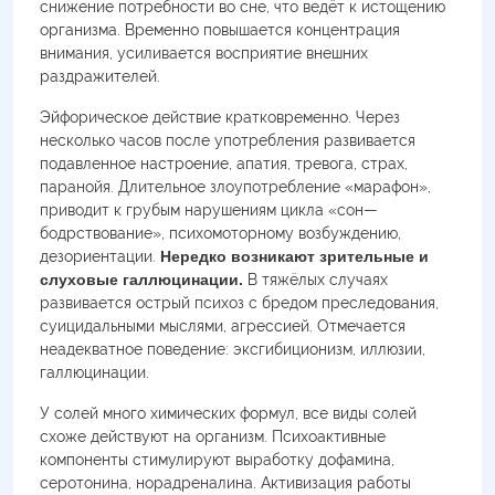
снижение потребности во сне, что ведёт к истощению
организма. Временно повышается концентрация
внимания, усиливается восприятие внешних
раздражителей.
Эйфорическое действие кратковременно. Через
несколько часов после употребления развивается
подавленное настроение, апатия, тревога, страх,
паранойя. Длительное злоупотребление «марафон»,
приводит к грубым нарушениям цикла «сон—
бодрствование», психомоторному возбуждению,
дезориентации.
Нередко возникают зрительные и
слуховые галлюцинации.
В тяжёлых случаях
развивается острый психоз с бредом преследования,
суицидальными мыслями, агрессией. Отмечается
неадекватное поведение: эксгибиционизм, иллюзии,
галлюцинации.
У солей много химических формул, все виды солей
схоже действуют на организм. Психоактивные
компоненты стимулируют выработку дофамина,
серотонина, норадреналина. Активизация работы