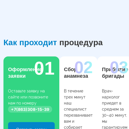
Как проходит
процедура
Оформление
Сбор
Прибытие
заявки
анамнеза
бригады
Оставьте заявку на
В течение
Врач-
сайте или позвоните
трех минут
нарколог
нам по номеру
наш
приедет в
+7(863)308-15-39
специалист
среднем за
перезванивает
30–40 минут,
вам и
мы
собирает
гарантируем