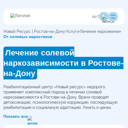
24/7
Новый Ресурс | Ростов-на-Дону
Услуги
Лечение наркомании
От солевых наркотиков
Лечение солевой
наркозависимости в Ростове-
на-Дону
Реабилитационный центр «Новый ресурс» недорого
применяет комплексный подход в лечении солевой
наркозависимости в Ростове-на-Дону. Врачи проводят
детоксикацию, психологическую коррекцию, последующую
реабилитацию и социальную адаптацию. Узнать о ценах,
терапии в стационаре частной клиники, гарантиях, план
Показать все
терапии можно по номеру указанному на сайте. Дежурный
врач ответит на вопросы.