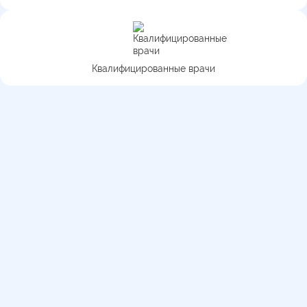
Квалифицированные врачи
Медицинская перевозка по
городу и области
Действуют мобильные медицинские бригады
Работаем 24/7