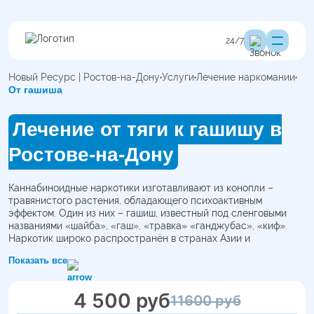
24/7
Новый Ресурс | Ростов-на-Дону
Услуги
Лечение наркомании
От гашиша
Лечение от тяги к гашишу в
Ростове-на-Дону
Каннабиноидные наркотики изготавливают из конопли –
травянистого растения, обладающего психоактивным
эффектом. Один из них – гашиш, известный под сленговыми
названиями «шайба», «гаш», «травка» «ганджубас», «киф».
Наркотик широко распространён в странах Азии и
Афганистане, где до 60% мужского населения употребляют
Показать все
его ежедневно.
Лечение зависимости от гашиша – одно из направлений
клиники «Новый Ресурс» в Ростове-на-Дону. Проводим
4 500 руб
11600 руб
диагностику, подбираем медикаментозные методы и