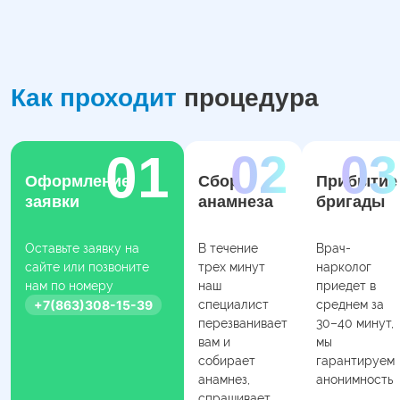
Как проходит
процедура
Оформление
Сбор
Прибытие
заявки
анамнеза
бригады
Оставьте заявку на
В течение
Врач-
сайте или позвоните
трех минут
нарколог
нам по номеру
наш
приедет в
+7(863)308-15-39
специалист
среднем за
перезванивает
30–40 минут,
вам и
мы
собирает
гарантируем
анамнез,
анонимность
спрашивает