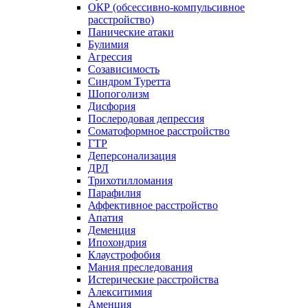
ОКР (обсессивно-компульсивное
расстройство)
Панические атаки
Булимия
Агрессия
Созависимость
Синдром Туретта
Шопоголизм
Дисфория
Послеродовая депрессия
Соматоформное расстройство
ГТР
Деперсонализация
ДРЛ
Трихотилломания
Парафилия
Аффективное расстройство
Апатия
Деменция
Ипохондрия
Клаустрофобия
Мания преследования
Истерические расстройства
Алекситимия
Аменция