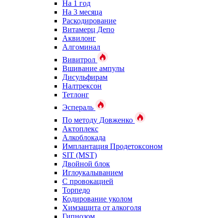
На 1 год
На 3 месяца
Раскодирование
Витамерц Депо
Аквилонг
Алгоминал
Вивитрол
Вшивание ампулы
Дисульфирам
Налтрексон
Тетлонг
Эспераль
По методу Довженко
Актоплекс
Алкоблокада
Имплантация Продетоксоном
SIT (MST)
Двойной блок
Иглоукалыванием
С провокацией
Торпедо
Кодирование уколом
Химзащита от алкоголя
Гипнозом