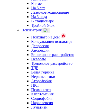
Колме
На 5 лет
Лазерное кодирование
На 3 года
В стационаре
Тройной блок
Психиатрия
Психиатр на дом
Консультация психиатра
Депрессия
Анорексия
Биполярное расстройство
Неврозы
Тревожное расстройство
ТДР
Белая горячка
Нервные тики
Агорафобия
ПРЛ
Психопатия
Клептомания
Социофобия
Нарколепсия
Лунатизм