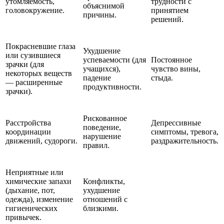
утомляемость,
трудности с
объяснимой
головокружение.
принятием
причины.
решений.
Покрасневшие глаза
Ухудшение
или сузившиеся
успеваемости (для
Постоянное
зрачки (для
учащихся),
чувство вины,
некоторых веществ
падение
стыда.
— расширенные
продуктивности.
зрачки).
Рискованное
Расстройства
Депрессивные
поведение,
координации
симптомы, тревога,
нарушение
движений, судороги.
раздражительность.
правил.
Неприятные или
химические запахи
Конфликты,
(дыхание, пот,
ухудшение
одежда), изменение
отношений с
гигиенических
близкими.
привычек.