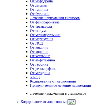
От мефедрона
От лирики
От гашиша
От бутирата
Лечение наркомании гипнозом
От фенобарбитала
От трамадола
От опиума
От метамфетамина
От марихуаны
От ЛСД
От кокаина
От кодеина
От кетамина
От амфетамина
От героина
От дезоморфина
От метадона
УБОД
Кодирование от наркомании
Принудительное лечение наркомании
Лечение наркомании в стационаре
Кодирование от алкоголизма