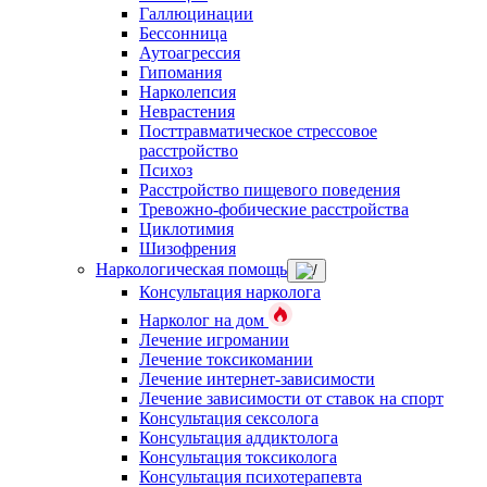
Галлюцинации
Бессонница
Аутоагрессия
Гипомания
Нарколепсия
Неврастения
Посттравматическое стрессовое
расстройство
Психоз
Расстройство пищевого поведения
Тревожно-фобические расстройства
Циклотимия
Шизофрения
Наркологическая помощь
Консультация нарколога
Нарколог на дом
Лечение игромании
Лечение токсикомании
Лечение интернет-зависимости
Лечение зависимости от ставок на спорт
Консультация сексолога
Консультация аддиктолога
Консультация токсиколога
Консультация психотерапевта