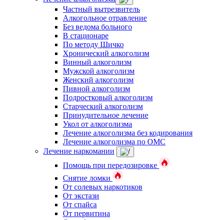
Частный вытрезвитель
Алкогольное отравление
Без ведома больного
В стационаре
По методу Шичко
Хронический алкоголизм
Винный алкоголизм
Мужской алкоголизм
Женский алкоголизм
Пивной алкоголизм
Подростковый алкоголизм
Старческий алкоголизм
Принудительное лечение
Укол от алкоголизма
Лечение алкоголизма без кодирования
Лечение алкоголизма по ОМС
Лечение наркомании
Помощь при передозировке
Снятие ломки
От солевых наркотиков
От экстази
От спайса
От первитина