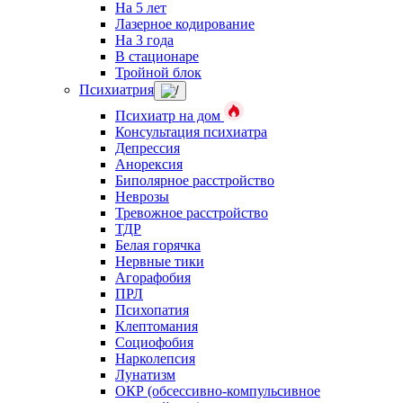
На 5 лет
Лазерное кодирование
На 3 года
В стационаре
Тройной блок
Психиатрия
Психиатр на дом
Консультация психиатра
Депрессия
Анорексия
Биполярное расстройство
Неврозы
Тревожное расстройство
ТДР
Белая горячка
Нервные тики
Агорафобия
ПРЛ
Психопатия
Клептомания
Социофобия
Нарколепсия
Лунатизм
ОКР (обсессивно-компульсивное