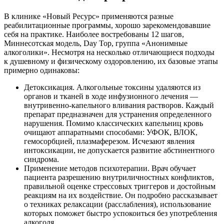
В клинике «Новый Ресурс» применяются разные
реабилитационные программы, хорошо зарекомендовавшие
себя на практике. Наиболее востребованы 12 шагов,
Миннесотская модель, Day Top, группа «Анонимные
алкоголики». Несмотря на несколько отличающиеся подходы
к душевному и физическому оздоровлению, их базовые этапы
примерно одинаковы:
Детоксикация. Алкогольные токсины удаляются из
органов и тканей в ходе инфузионного лечения —
внутривенно-капельного вливания растворов. Каждый
препарат предназначен для устранения определенного
нарушения. Помимо классических капельниц кровь
очищают аппаратными способами: УФОК, ВЛОК,
гемосорбцией, плазмаферезом. Исчезают явления
интоксикации, не допускается развитие абстинентного
синдрома.
Применение методов психотерапии. Врач обучает
пациента разрешению внутриличностных конфликтов,
правильной оценке стрессовых триггеров и достойным
реакциям на их воздействие. Он подробно рассказывает
о техниках релаксации (расслабления), использование
которых поможет быстро успокоиться без употребления
алкоголя.