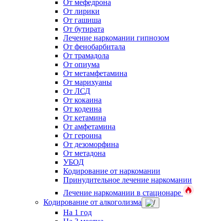
От мефедрона
От лирики
От гашиша
От бутирата
Лечение наркомании гипнозом
От фенобарбитала
От трамадола
От опиума
От метамфетамина
От марихуаны
От ЛСД
От кокаина
От кодеина
От кетамина
От амфетамина
От героина
От дезоморфина
От метадона
УБОД
Кодирование от наркомании
Принудительное лечение наркомании
Лечение наркомании в стационаре
Кодирование от алкоголизма
На 1 год