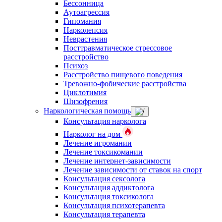
Бессонница
Аутоагрессия
Гипомания
Нарколепсия
Неврастения
Посттравматическое стрессовое
расстройство
Психоз
Расстройство пищевого поведения
Тревожно-фобические расстройства
Циклотимия
Шизофрения
Наркологическая помощь
Консультация нарколога
Нарколог на дом
Лечение игромании
Лечение токсикомании
Лечение интернет-зависимости
Лечение зависимости от ставок на спорт
Консультация сексолога
Консультация аддиктолога
Консультация токсиколога
Консультация психотерапевта
Консультация терапевта