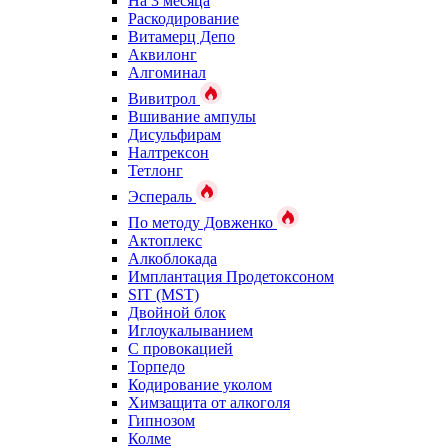
На 3 месяца
Раскодирование
Витамерц Депо
Аквилонг
Алгоминал
Вивитрол
Вшивание ампулы
Дисульфирам
Налтрексон
Тетлонг
Эспераль
По методу Довженко
Актоплекс
Алкоблокада
Имплантация Продетоксоном
SIT (MST)
Двойной блок
Иглоукалыванием
С провокацией
Торпедо
Кодирование уколом
Химзащита от алкоголя
Гипнозом
Колме