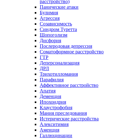
расстройство)
Панические атаки
Булимия
Агрессия
Созависимость
Синдром Туретта
Шопоголизм
Дисфория
Послеродовая депрессия
Соматоформное расстройство
ГТР
Деперсонализация
ДРЛ
Трихотилломания
Парафилия
Аффективное расстройство
Апатия
Деменция
Ипохондрия
Клаустрофобия
Мания преследования
Истерические расстройства
Алекситимия
Аменция
Галлюцинации