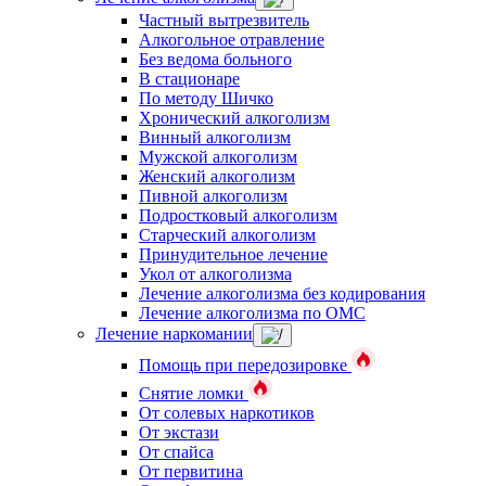
Частный вытрезвитель
Алкогольное отравление
Без ведома больного
В стационаре
По методу Шичко
Хронический алкоголизм
Винный алкоголизм
Мужской алкоголизм
Женский алкоголизм
Пивной алкоголизм
Подростковый алкоголизм
Старческий алкоголизм
Принудительное лечение
Укол от алкоголизма
Лечение алкоголизма без кодирования
Лечение алкоголизма по ОМС
Лечение наркомании
Помощь при передозировке
Снятие ломки
От солевых наркотиков
От экстази
От спайса
От первитина