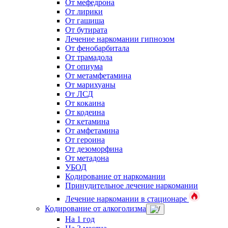
От мефедрона
От лирики
От гашиша
От бутирата
Лечение наркомании гипнозом
От фенобарбитала
От трамадола
От опиума
От метамфетамина
От марихуаны
От ЛСД
От кокаина
От кодеина
От кетамина
От амфетамина
От героина
От дезоморфина
От метадона
УБОД
Кодирование от наркомании
Принудительное лечение наркомании
Лечение наркомании в стационаре
Кодирование от алкоголизма
На 1 год