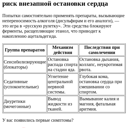
риск внезапной остановки сердца
Попытки самостоятельно применять препараты, вызывающие
непереносимость алкоголя (дисульфирам и его аналоги), —
это игра в «русскую рулетку». Эти средства блокируют
ферменты, расщепляющие этанол, что приводит к
накоплению ацетальдегида.
Механизм
Последствия при
Группа препаратов
действия
самолечении
Остановка
Остановка дыхания,
Сенсибилизирующие
распада спирта
коллапс, неукротимая
(блокаторы)
на стадии яда.
рвота.
Угнетение
Глубокая кома,
Седативные
центральной
остановка сердца при
(успокоительные)
нервной
смешивании со
системы.
спиртом.
Вывод
Вымывание калия и
Диуретики
жидкости из
магния, фатальная
(мочегонные)
тканей.
аритмия.
У вас появились первые симптомы?