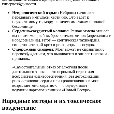
гипервозбудимости.
Неврологический взрыв:
Нейроны начинают
передавать импульсы хаотично. Это ведет к
неукротимому тремору, паническим атакам и полной
бессоннице.
Сердечно-сосудистый коллапс:
Резкая отмена этанола
вызывает мощный выброс катехоламинов (адреналина и
норадреналина). Итог — критическая тахикардия,
гипертонический криз и риск разрыва сосудов.
Судорожный синдром:
Мозг может не справиться с
перевозбуждением, что выливается в эпилептический
припадок.
«Самостоятельный отказ от алкоголя после
длительного запоя — это огромный стресс для
всех систем жизнеобеспечения. Без детоксикации
риск остановки сердца или кровоизлияния в мозг
возрастает многократно», — подчеркивает
ведущий нарколог клиники «Новый Ресурс».
Народные методы и их токсическое
воздействие