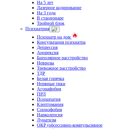
На 5 лет
Лазерное кодирование
На 3 года
В стационаре
Тройной блок
Психиатрия
Психиатр на дом
Консультация психиатра
Депрессия
Анорексия
Биполярное расстройство
Неврозы
Тревожное расстройство
ТДР
Белая горячка
Нервные тики
Агорафобия
ПРЛ
Психопатия
Клептомания
Социофобия
Нарколепсия
Лунатизм
ОКР (обсессивно-компульсивное