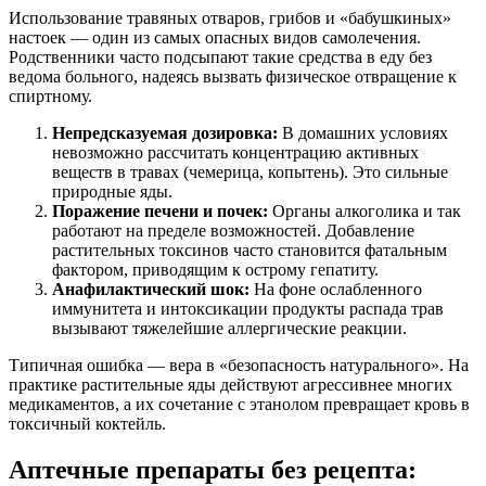
Использование травяных отваров, грибов и «бабушкиных»
настоек — один из самых опасных видов самолечения.
Родственники часто подсыпают такие средства в еду без
ведома больного, надеясь вызвать физическое отвращение к
спиртному.
Непредсказуемая дозировка:
В домашних условиях
невозможно рассчитать концентрацию активных
веществ в травах (чемерица, копытень). Это сильные
природные яды.
Поражение печени и почек:
Органы алкоголика и так
работают на пределе возможностей. Добавление
растительных токсинов часто становится фатальным
фактором, приводящим к острому гепатиту.
Анафилактический шок:
На фоне ослабленного
иммунитета и интоксикации продукты распада трав
вызывают тяжелейшие аллергические реакции.
Типичная ошибка — вера в «безопасность натурального». На
практике растительные яды действуют агрессивнее многих
медикаментов, а их сочетание с этанолом превращает кровь в
токсичный коктейль.
Аптечные препараты без рецепта: