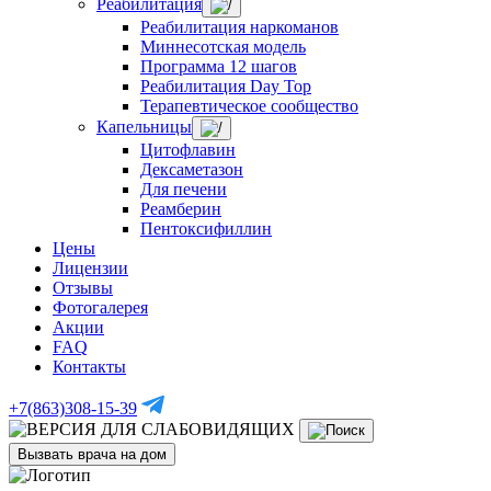
Реабилитация
Реабилитация наркоманов
Миннесотская модель
Программа 12 шагов
Реабилитация Day Top
Терапевтическое сообщество
Капельницы
Цитофлавин
Дексаметазон
Для печени
Реамберин
Пентоксифиллин
Цены
Лицензии
Отзывы
Фотогалерея
Акции
FAQ
Контакты
+7(863)308-15-39
Вызвать врача на дом