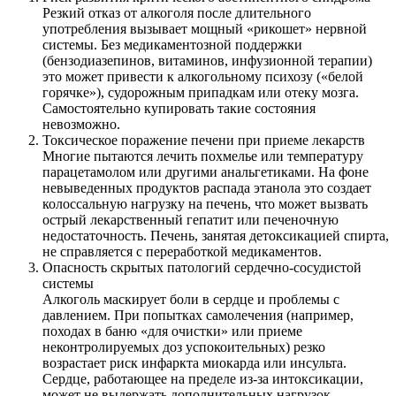
Резкий отказ от алкоголя после длительного
употребления вызывает мощный «рикошет» нервной
системы. Без медикаментозной поддержки
(бензодиазепинов, витаминов, инфузионной терапии)
это может привести к алкогольному психозу («белой
горячке»), судорожным припадкам или отеку мозга.
Самостоятельно купировать такие состояния
невозможно.
Токсическое поражение печени при приеме лекарств
Многие пытаются лечить похмелье или температуру
парацетамолом или другими анальгетиками. На фоне
невыведенных продуктов распада этанола это создает
колоссальную нагрузку на печень, что может вызвать
острый лекарственный гепатит или печеночную
недостаточность. Печень, занятая детоксикацией спирта,
не справляется с переработкой медикаментов.
Опасность скрытых патологий сердечно-сосудистой
системы
Алкоголь маскирует боли в сердце и проблемы с
давлением. При попытках самолечения (например,
походах в баню «для очистки» или приеме
неконтролируемых доз успокоительных) резко
возрастает риск инфаркта миокарда или инсульта.
Сердце, работающее на пределе из-за интоксикации,
может не выдержать дополнительных нагрузок.