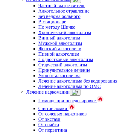
Частный вытрезвитель
Алкогольное отравление
Без ведома больного
В стационаре
По методу Шичко
Хронический алкоголизм
Винный алкоголизм
Мужской алкоголизм
Женский алкоголизм
Пивной алкоголизм
Подростковый алкоголизм
Старческий алкоголизм
Принудительное лечение
Укол от алкоголизма
Лечение алкоголизма без кодирования
Лечение алкоголизма по ОМС
Лечение наркомании
Помощь при передозировке
Снятие ломки
От солевых наркотиков
От экстази
От спайса
От первитина