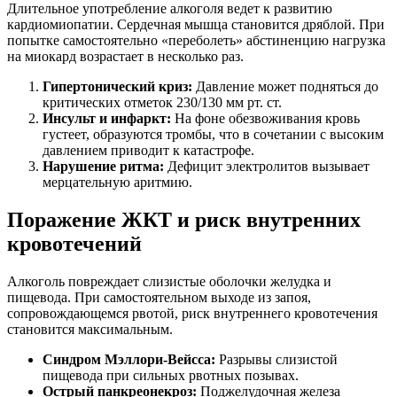
Длительное употребление алкоголя ведет к развитию
кардиомиопатии. Сердечная мышца становится дряблой. При
попытке самостоятельно «переболеть» абстиненцию нагрузка
на миокард возрастает в несколько раз.
Гипертонический криз:
Давление может подняться до
критических отметок 230/130 мм рт. ст.
Инсульт и инфаркт:
На фоне обезвоживания кровь
густеет, образуются тромбы, что в сочетании с высоким
давлением приводит к катастрофе.
Нарушение ритма:
Дефицит электролитов вызывает
мерцательную аритмию.
Поражение ЖКТ и риск внутренних
кровотечений
Алкоголь повреждает слизистые оболочки желудка и
пищевода. При самостоятельном выходе из запоя,
сопровождающемся рвотой, риск внутреннего кровотечения
становится максимальным.
Синдром Мэллори-Вейсса:
Разрывы слизистой
пищевода при сильных рвотных позывах.
Острый панкреонекроз:
Поджелудочная железа