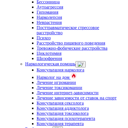
Бессонница
Аутоагрессия
Гипомания
Нарколепсия
Неврастения
Посттравматическое стрессовое
расстройство
Психоз
Расстройство пищевого поведения
Тревожно-фобические расстройства
Циклотимия
Шизофрения
Наркологическая помощь
Консультация нарколога
Нарколог на дом
Лечение игромании
Лечение токсикомании
Лечение интернет-зависимости
Лечение зависимости от ставок на спорт
Консультация сексолога
Консультация аддиктолога
Консультация токсиколога
Консультация психотерапевта
Консультация терапевта