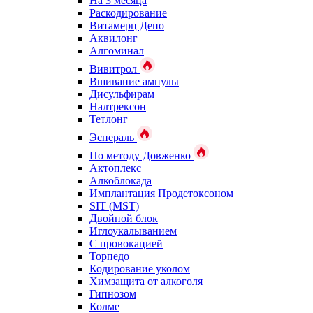
На 3 месяца
Раскодирование
Витамерц Депо
Аквилонг
Алгоминал
Вивитрол
Вшивание ампулы
Дисульфирам
Налтрексон
Тетлонг
Эспераль
По методу Довженко
Актоплекс
Алкоблокада
Имплантация Продетоксоном
SIT (MST)
Двойной блок
Иглоукалыванием
С провокацией
Торпедо
Кодирование уколом
Химзащита от алкоголя
Гипнозом
Колме