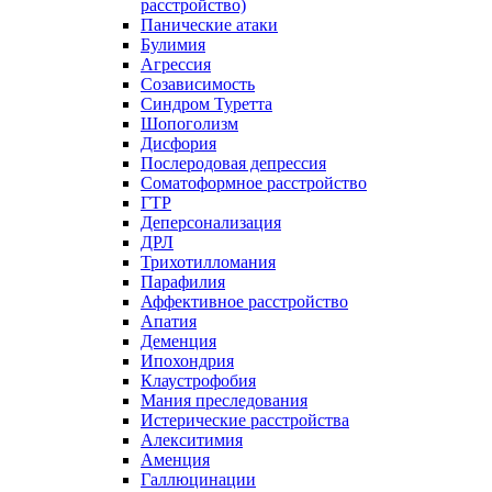
расстройство)
Панические атаки
Булимия
Агрессия
Созависимость
Синдром Туретта
Шопоголизм
Дисфория
Послеродовая депрессия
Соматоформное расстройство
ГТР
Деперсонализация
ДРЛ
Трихотилломания
Парафилия
Аффективное расстройство
Апатия
Деменция
Ипохондрия
Клаустрофобия
Мания преследования
Истерические расстройства
Алекситимия
Аменция
Галлюцинации