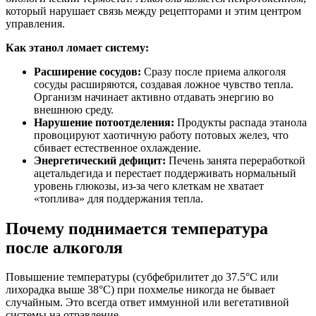
который нарушает связь между рецепторами и этим центром
управления.
Как этанол ломает систему:
Расширение сосудов:
Сразу после приема алкоголя
сосуды расширяются, создавая ложное чувство тепла.
Организм начинает активно отдавать энергию во
внешнюю среду.
Нарушение потоотделения:
Продукты распада этанола
провоцируют хаотичную работу потовых желез, что
сбивает естественное охлаждение.
Энергетический дефицит:
Печень занята переработкой
ацетальдегида и перестает поддерживать нормальный
уровень глюкозы, из-за чего клеткам не хватает
«топлива» для поддержания тепла.
Почему поднимается температура
после алкоголя
Повышение температуры (субфебрилитет до 37.5°C или
лихорадка выше 38°C) при похмелье никогда не бывает
случайным. Это всегда ответ иммунной или вегетативной
системы на отравление.