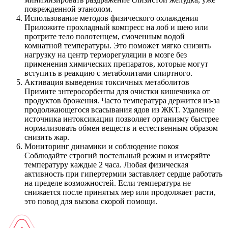
поврежденной этанолом.
Использование методов физического охлаждения
Приложите прохладный компресс на лоб и шею или
протрите тело полотенцем, смоченным водой
комнатной температуры. Это поможет мягко снизить
нагрузку на центр терморегуляции в мозге без
применения химических препаратов, которые могут
вступить в реакцию с метаболитами спиртного.
Активация выведения токсичных метаболитов
Примите энтеросорбенты для очистки кишечника от
продуктов брожения. Часто температура держится из-за
продолжающегося всасывания ядов из ЖКТ. Удаление
источника интоксикации позволяет организму быстрее
нормализовать обмен веществ и естественным образом
снизить жар.
Мониторинг динамики и соблюдение покоя
Соблюдайте строгий постельный режим и измеряйте
температуру каждые 2 часа. Любая физическая
активность при гипертермии заставляет сердце работать
на пределе возможностей. Если температура не
снижается после принятых мер или продолжает расти,
это повод для вызова скорой помощи.