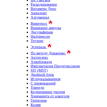
На 3 месяца
Раскодирование
Витамерц Депо
Аквилонг
Алгоминал
Вивитрол
Вшивание ампулы
Дисульфирам
Налтрексон
Тетлонг
Эспераль
По методу Довженко
Актоплекс
Алкоблокада
Имплантация Продетоксоном
SIT (MST)
Двойной блок
Иглоукалыванием
С провокацией
Торпедо
Кодирование уколом
Химзащита от алкоголя
Гипнозом
Колме