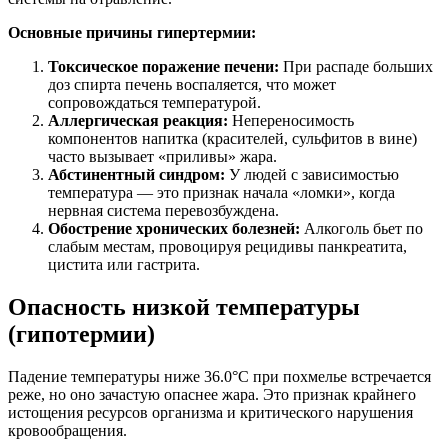
Основные причины гипертермии:
Токсическое поражение печени:
При распаде больших
доз спирта печень воспаляется, что может
сопровождаться температурой.
Аллергическая реакция:
Непереносимость
компонентов напитка (красителей, сульфитов в вине)
часто вызывает «приливы» жара.
Абстинентный синдром:
У людей с зависимостью
температура — это признак начала «ломки», когда
нервная система перевозбуждена.
Обострение хронических болезней:
Алкоголь бьет по
слабым местам, провоцируя рецидивы панкреатита,
цистита или гастрита.
Опасность низкой температуры
(гипотермии)
Падение температуры ниже 36.0°C при похмелье встречается
реже, но оно зачастую опаснее жара. Это признак крайнего
истощения ресурсов организма и критического нарушения
кровообращения.