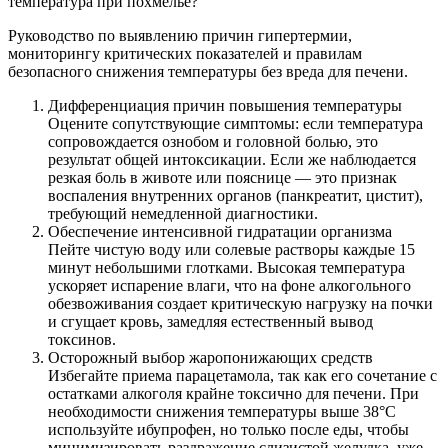
температура при похмелье?
Руководство по выявлению причин гипертермии,
мониторингу критических показателей и правилам
безопасного снижения температуры без вреда для печени.
Дифференциация причин повышения температуры
Оцените сопутствующие симптомы: если температура
сопровождается ознобом и головной болью, это
результат общей интоксикации. Если же наблюдается
резкая боль в животе или пояснице — это признак
воспаления внутренних органов (панкреатит, цистит),
требующий немедленной диагностики.
Обеспечение интенсивной гидратации организма
Пейте чистую воду или солевые растворы каждые 15
минут небольшими глотками. Высокая температура
ускоряет испарение влаги, что на фоне алкогольного
обезвоживания создает критическую нагрузку на почки
и сгущает кровь, замедляя естественный вывод
токсинов.
Осторожный выбор жаропонижающих средств
Избегайте приема парацетамола, так как его сочетание с
остатками алкоголя крайне токсично для печени. При
необходимости снижения температуры выше 38°C
используйте ибупрофен, но только после еды, чтобы
минимизировать раздражение слизистой желудка, уже