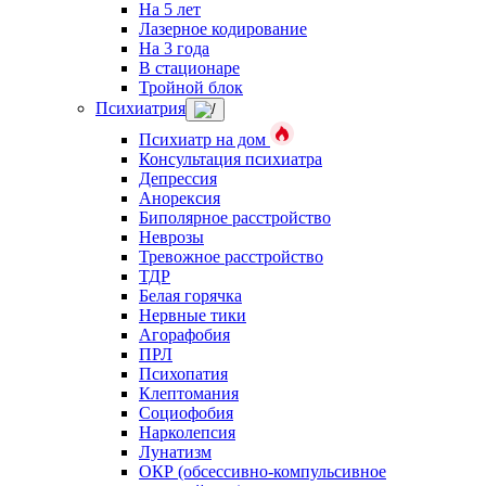
На 5 лет
Лазерное кодирование
На 3 года
В стационаре
Тройной блок
Психиатрия
Психиатр на дом
Консультация психиатра
Депрессия
Анорексия
Биполярное расстройство
Неврозы
Тревожное расстройство
ТДР
Белая горячка
Нервные тики
Агорафобия
ПРЛ
Психопатия
Клептомания
Социофобия
Нарколепсия
Лунатизм
ОКР (обсессивно-компульсивное