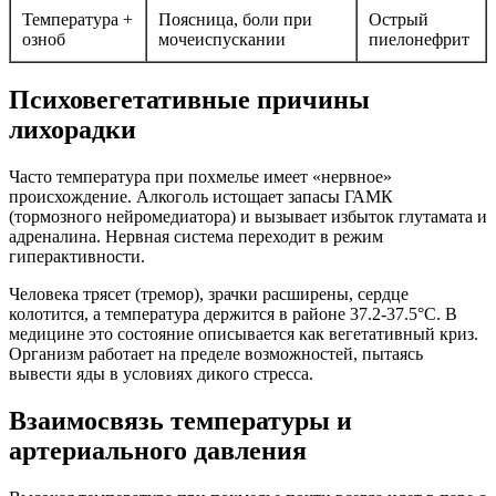
Температура +
Поясница, боли при
Острый
озноб
мочеиспускании
пиелонефрит
Психовегетативные причины
лихорадки
Часто температура при похмелье имеет «нервное»
происхождение. Алкоголь истощает запасы ГАМК
(тормозного нейромедиатора) и вызывает избыток глутамата и
адреналина. Нервная система переходит в режим
гиперактивности.
Человека трясет (тремор), зрачки расширены, сердце
колотится, а температура держится в районе 37.2-37.5°C. В
медицине это состояние описывается как вегетативный криз.
Организм работает на пределе возможностей, пытаясь
вывести яды в условиях дикого стресса.
Взаимосвязь температуры и
артериального давления