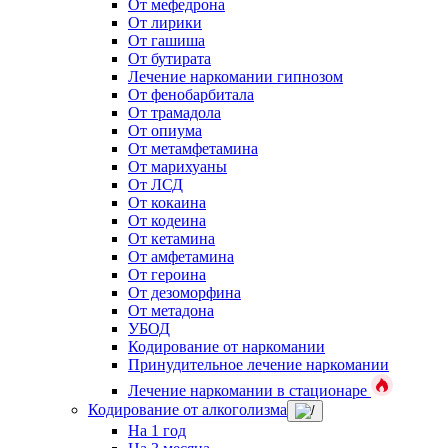
От мефедрона
От лирики
От гашиша
От бутирата
Лечение наркомании гипнозом
От фенобарбитала
От трамадола
От опиума
От метамфетамина
От марихуаны
От ЛСД
От кокаина
От кодеина
От кетамина
От амфетамина
От героина
От дезоморфина
От метадона
УБОД
Кодирование от наркомании
Принудительное лечение наркомании
Лечение наркомании в стационаре
Кодирование от алкоголизма
На 1 год