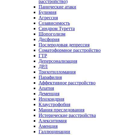
расстройство)
Панические атаки
Булимия
Агрессия
Созависимость
Синдром Туретта
Шопоголизм
Дисфория
Послеродовая депрессия
Соматоформное расстройство
ГТР
Деперсонализация
ДРЛ
Трихотилломания
Парафилия
Аффективное расстройство
Апатия
Деменция
Ипохондрия
Клаустрофобия
Мания преследования
Истерические расстройства
Алекситимия
Аменция
Галлюцинации