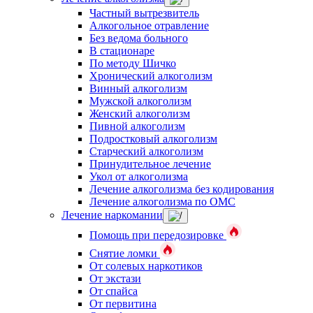
Частный вытрезвитель
Алкогольное отравление
Без ведома больного
В стационаре
По методу Шичко
Хронический алкоголизм
Винный алкоголизм
Мужской алкоголизм
Женский алкоголизм
Пивной алкоголизм
Подростковый алкоголизм
Старческий алкоголизм
Принудительное лечение
Укол от алкоголизма
Лечение алкоголизма без кодирования
Лечение алкоголизма по ОМС
Лечение наркомании
Помощь при передозировке
Снятие ломки
От солевых наркотиков
От экстази
От спайса
От первитина