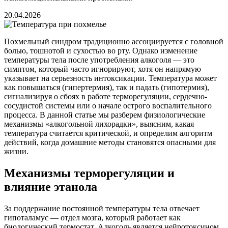
20.04.2026
Похмельный синдром традиционно ассоциируется с головной
болью, тошнотой и сухостью во рту. Однако изменение
температуры тела после употребления алкоголя — это
симптом, который часто игнорируют, хотя он напрямую
указывает на серьезность интоксикации. Температура может
как повышаться (гипертермия), так и падать (гипотермия),
сигнализируя о сбоях в работе терморегуляции, сердечно-
сосудистой системы или о начале острого воспалительного
процесса. В данной статье мы разберем физиологические
механизмы «алкогольной лихорадки», выясним, какая
температура считается критической, и определим алгоритм
действий, когда домашние методы становятся опасными для
жизни.
Механизмы терморегуляции и
влияние этанола
За поддержание постоянной температуры тела отвечает
гипоталамус — отдел мозга, который работает как
биологический термостат. Алкоголь является нейротоксином,