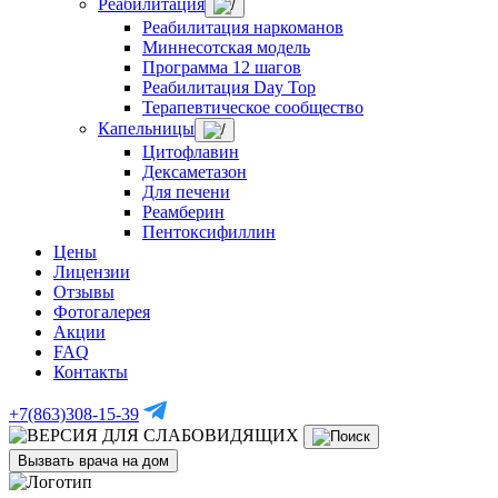
Реабилитация
Реабилитация наркоманов
Миннесотская модель
Программа 12 шагов
Реабилитация Day Top
Терапевтическое сообщество
Капельницы
Цитофлавин
Дексаметазон
Для печени
Реамберин
Пентоксифиллин
Цены
Лицензии
Отзывы
Фотогалерея
Акции
FAQ
Контакты
+7(863)308-15-39
Вызвать врача на дом