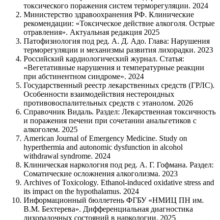
токсического поражения систем терморегуляции. 2024
Министерство здравоохранения РФ. Клинические
рекомендации: «Токсическое действие алкоголя. Острые
отравления». Актуальная редакция 2025
Патофизиология под ред. А. Д. Адо. Глава: Нарушения
терморегуляции и механизмы развития лихорадки. 2023
Российский кардиологический журнал. Статья:
«Вегетативные нарушения и температурные реакции
при абстинентном синдроме». 2024
Государственный реестр лекарственных средств (ГРЛС).
Особенности взаимодействия нестероидных
противовоспалительных средств с этанолом. 2026
Справочник Видаль. Раздел: Лекарственная токсичность
и поражения печени при сочетании анальгетиков с
алкоголем. 2025
American Journal of Emergency Medicine. Study on
hyperthermia and autonomic dysfunction in alcohol
withdrawal syndrome. 2024
Клиническая наркология под ред. А. Г. Гофмана. Раздел:
Соматические осложнения алкоголизма. 2023
Archives of Toxicology. Ethanol-induced oxidative stress and
its impact on the hypothalamus. 2024
Информационный бюллетень ФГБУ «НМИЦ ПН им.
В.М. Бехтерева». Дифференциальная диагностика
лихорадочных состояний в наркологии. 2025