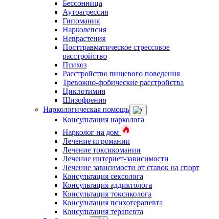
Бессонница
Аутоагрессия
Гипомания
Нарколепсия
Неврастения
Посттравматическое стрессовое
расстройство
Психоз
Расстройство пищевого поведения
Тревожно-фобические расстройства
Циклотимия
Шизофрения
Наркологическая помощь
Консультация нарколога
Нарколог на дом
Лечение игромании
Лечение токсикомании
Лечение интернет-зависимости
Лечение зависимости от ставок на спорт
Консультация сексолога
Консультация аддиктолога
Консультация токсиколога
Консультация психотерапевта
Консультация терапевта