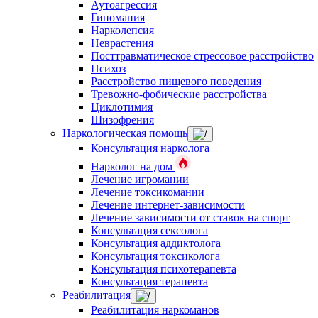
Аутоагрессия
Гипомания
Нарколепсия
Неврастения
Посттравматическое стрессовое расстройство
Психоз
Расстройство пищевого поведения
Тревожно-фобические расстройства
Циклотимия
Шизофрения
Наркологическая помощь
Консультация нарколога
Нарколог на дом
Лечение игромании
Лечение токсикомании
Лечение интернет-зависимости
Лечение зависимости от ставок на спорт
Консультация сексолога
Консультация аддиктолога
Консультация токсиколога
Консультация психотерапевта
Консультация терапевта
Реабилитация
Реабилитация наркоманов