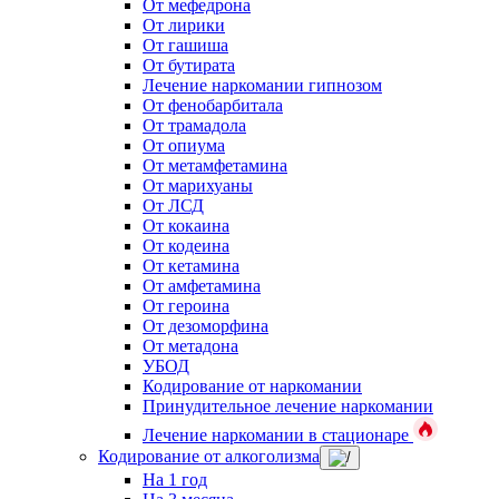
От мефедрона
От лирики
От гашиша
От бутирата
Лечение наркомании гипнозом
От фенобарбитала
От трамадола
От опиума
От метамфетамина
От марихуаны
От ЛСД
От кокаина
От кодеина
От кетамина
От амфетамина
От героина
От дезоморфина
От метадона
УБОД
Кодирование от наркомании
Принудительное лечение наркомании
Лечение наркомании в стационаре
Кодирование от алкоголизма
На 1 год