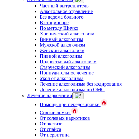
Частный вытрезвитель
Алкогольное отравление
Без ведома больного
В стационаре
По методу Шичко
Хронический алкоголизм
Винный алкоголизм
Мужской алкоголизм
Женский алкоголизм
Пивной алкоголизм
Подростковый алкоголизм
Старческий алкоголизм
Принудительное лечение
Укол от алкоголизма
Лечение алкоголизма без кодирования
Лечение алкоголизма по ОМС
Лечение наркомании
Помощь при передозировке
Снятие ломки
От солевых наркотиков
От экстази
От спайса
От первитина