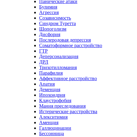
Панические атаки
Булимия
Агрессия
Созависимость
Синдром Туретта
Шопоголизм
Дисфория
Послеродовая депрессия
Соматоформное расстройство
ГТР
Деперсонализация
ДРЛ
Трихотилломания
Парафилия
Аффективное расстройство
Апатия
Деменция
Ипохондрия
Клаустрофобия
Мания преследования
Истерические расстройства
Алекситимия
Аменция
Галлюцинации
Бессонница