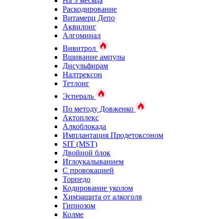
На 3 месяца
Раскодирование
Витамерц Депо
Аквилонг
Алгоминал
Вивитрол
Вшивание ампулы
Дисульфирам
Налтрексон
Тетлонг
Эспераль
По методу Довженко
Актоплекс
Алкоблокада
Имплантация Продетоксоном
SIT (MST)
Двойной блок
Иглоукалыванием
С провокацией
Торпедо
Кодирование уколом
Химзащита от алкоголя
Гипнозом
Колме