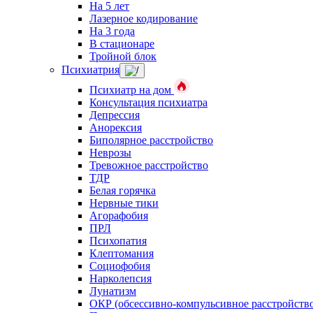
На 5 лет
Лазерное кодирование
На 3 года
В стационаре
Тройной блок
Психиатрия
Психиатр на дом
Консультация психиатра
Депрессия
Анорексия
Биполярное расстройство
Неврозы
Тревожное расстройство
ТДР
Белая горячка
Нервные тики
Агорафобия
ПРЛ
Психопатия
Клептомания
Социофобия
Нарколепсия
Лунатизм
ОКР (обсессивно-компульсивное расстройств