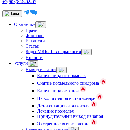
+7(903)856-62-07
О клинике
Врачи
Филиалы
Вакансии
Статьи
Коды МКБ-10 в наркологии
Новости
Услуги
Вывод из запоя
Капельница от похмелья
Снятие похмельного синдрома
Капельница от запоя
Вывод из запоя в стационаре
Детоксикация от алкоголя
Лечение похмелья
Принудительный вывод из запоя
Экстренное вытрезвление
Лечение алкоголизма