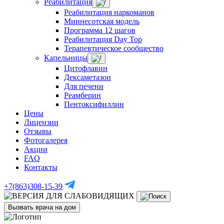
Реабилитация
Реабилитация наркоманов
Миннесотская модель
Программа 12 шагов
Реабилитация Day Top
Терапевтическое сообщество
Капельницы
Цитофлавин
Дексаметазон
Для печени
Реамберин
Пентоксифиллин
Цены
Лицензии
Отзывы
Фотогалерея
Акции
FAQ
Контакты
+7(863)308-15-39
Вызвать врача на дом