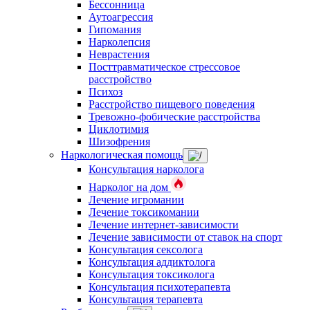
Бессонница
Аутоагрессия
Гипомания
Нарколепсия
Неврастения
Посттравматическое стрессовое
расстройство
Психоз
Расстройство пищевого поведения
Тревожно-фобические расстройства
Циклотимия
Шизофрения
Наркологическая помощь
Консультация нарколога
Нарколог на дом
Лечение игромании
Лечение токсикомании
Лечение интернет-зависимости
Лечение зависимости от ставок на спорт
Консультация сексолога
Консультация аддиктолога
Консультация токсиколога
Консультация психотерапевта
Консультация терапевта