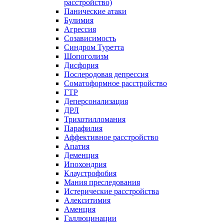
расстройство)
Панические атаки
Булимия
Агрессия
Созависимость
Синдром Туретта
Шопоголизм
Дисфория
Послеродовая депрессия
Соматоформное расстройство
ГТР
Деперсонализация
ДРЛ
Трихотилломания
Парафилия
Аффективное расстройство
Апатия
Деменция
Ипохондрия
Клаустрофобия
Мания преследования
Истерические расстройства
Алекситимия
Аменция
Галлюцинации