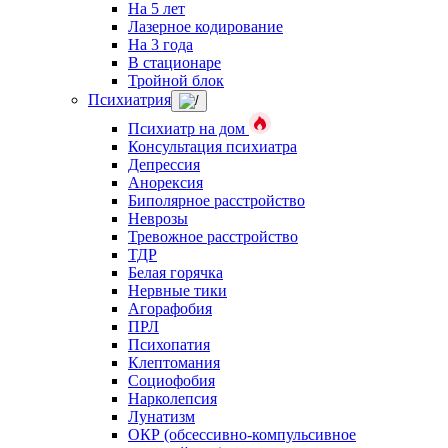
На 5 лет
Лазерное кодирование
На 3 года
В стационаре
Тройной блок
Психиатрия
Психиатр на дом
Консультация психиатра
Депрессия
Анорексия
Биполярное расстройство
Неврозы
Тревожное расстройство
ТДР
Белая горячка
Нервные тики
Агорафобия
ПРЛ
Психопатия
Клептомания
Социофобия
Нарколепсия
Лунатизм
ОКР (обсессивно-компульсивное