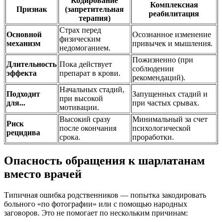
Кодирование
Комплексная
Признак
(запретительная
реабилитация
терапия)
Страх перед
Основной
Осознанное изменение
физическим
механизм
привычек и мышления.
недомоганием.
Пожизненно (при
Длительность
Пока действует
соблюдении
эффекта
препарат в крови.
рекомендаций).
Начальных стадий,
Подходит
Запущенных стадий и
при высокой
для...
при частых срывах.
мотивации.
Высокий сразу
Минимальный за счет
Риск
после окончания
психологической
рецидива
срока.
проработки.
Опасность обращения к шарлатанам
вместо врачей
Типичная ошибка родственников — попытка закодировать
больного «по фотографии» или с помощью народных
заговоров. Это не помогает по нескольким причинам: