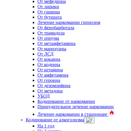
От мефедрона
От лирики
От гашиша
От бутирата
Лечение наркомании гипнозом
От фенобарбитала
От трамадола
От опиума
От метамфетамина
От марихуаны
От ЛСД
От кокаина
От кодеина
От кетамина
От амфетамина
От героина
От дезоморфина
От метадона
УБОД
Кодирование от наркомании
Принудительное лечение наркомании
Лечение наркомании в стационаре
Кодирование от алкоголизма
На 1 год