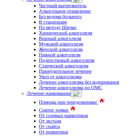
Частный вытрезвитель
Алкогольное отравление
Без ведома больного
В стационаре
По методу Шичко
Хронический алкоголизм
Винный алкоголизм
Мужской алкоголизм
Женский алкоголизм
Пивной алкоголизм
Подростковый алкоголизм
Старческий алкоголизм
Принудительное лечение
Укол от алкоголизма
Лечение алкоголизма без кодирования
Лечение алкоголизма по ОМС
Лечение наркомании
Помощь при передозировке
Снятие ломки
От солевых наркотиков
От экстази
От спайса
От первитина