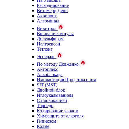
На 3 месяца
Раскодирование
Витамерц Депо
Аквилонг
Алгоминал
Вивитрол
Вшивание ампулы
Дисульфирам
Налтрексон
Тетлонг
Эспераль
По методу Довженко
Актоплекс
Алкоблокада
Имплантация Продетоксоном
SIT (MST)
Двойной блок
Иглоукалыванием
С провокацией
Торпедо
Кодирование уколом
Химзащита от алкоголя
Гипнозом
Колме