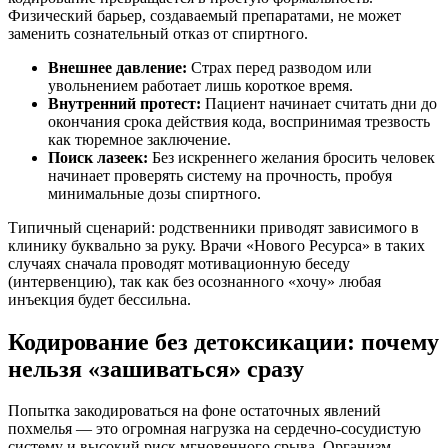
Физический барьер, создаваемый препаратами, не может
заменить сознательный отказ от спиртного.
Внешнее давление:
Страх перед разводом или
увольнением работает лишь короткое время.
Внутренний протест:
Пациент начинает считать дни до
окончания срока действия кода, воспринимая трезвость
как тюремное заключение.
Поиск лазеек:
Без искреннего желания бросить человек
начинает проверять систему на прочность, пробуя
минимальные дозы спиртного.
Типичный сценарий: родственники приводят зависимого в
клинику буквально за руку. Врачи «Нового Ресурса» в таких
случаях сначала проводят мотивационную беседу
(интервенцию), так как без осознанного «хочу» любая
инъекция будет бессильна.
Кодирование без детоксикации: почему
нельзя «зашиваться» сразу
Попытка закодироваться на фоне остаточных явлений
похмелья — это огромная нагрузка на сердечно-сосудистую
систему и высокий риск мгновенного срыва. Организм