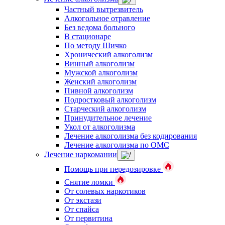
Частный вытрезвитель
Алкогольное отравление
Без ведома больного
В стационаре
По методу Шичко
Хронический алкоголизм
Винный алкоголизм
Мужской алкоголизм
Женский алкоголизм
Пивной алкоголизм
Подростковый алкоголизм
Старческий алкоголизм
Принудительное лечение
Укол от алкоголизма
Лечение алкоголизма без кодирования
Лечение алкоголизма по ОМС
Лечение наркомании
Помощь при передозировке
Снятие ломки
От солевых наркотиков
От экстази
От спайса
От первитина