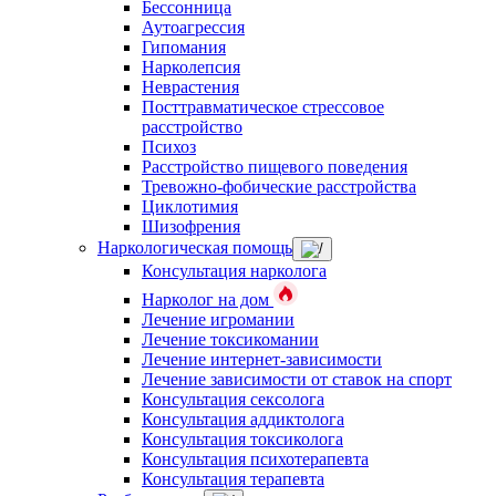
Бессонница
Аутоагрессия
Гипомания
Нарколепсия
Неврастения
Посттравматическое стрессовое
расстройство
Психоз
Расстройство пищевого поведения
Тревожно-фобические расстройства
Циклотимия
Шизофрения
Наркологическая помощь
Консультация нарколога
Нарколог на дом
Лечение игромании
Лечение токсикомании
Лечение интернет-зависимости
Лечение зависимости от ставок на спорт
Консультация сексолога
Консультация аддиктолога
Консультация токсиколога
Консультация психотерапевта
Консультация терапевта