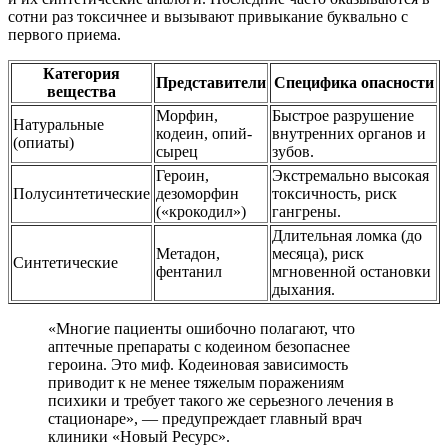
сотни раз токсичнее и вызывают привыкание буквально с
первого приема.
Категория
Представители
Специфика опасности
вещества
Морфин,
Быстрое разрушение
Натуральные
кодеин, опий-
внутренних органов и
(опиаты)
сырец
зубов.
Героин,
Экстремально высокая
Полусинтетические
дезоморфин
токсичность, риск
(«крокодил»)
гангрены.
Длительная ломка (до
Метадон,
месяца), риск
Синтетические
фентанил
мгновенной остановки
дыхания.
«Многие пациенты ошибочно полагают, что
аптечные препараты с кодеином безопаснее
героина. Это миф. Кодеиновая зависимость
приводит к не менее тяжелым поражениям
психики и требует такого же серьезного лечения в
стационаре», — предупреждает главный врач
клиники «Новый Ресурс».