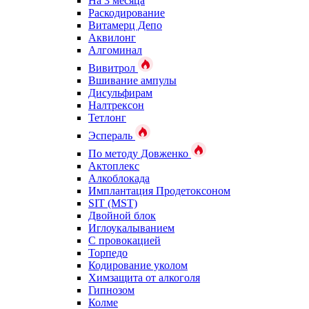
На 3 месяца
Раскодирование
Витамерц Депо
Аквилонг
Алгоминал
Вивитрол
Вшивание ампулы
Дисульфирам
Налтрексон
Тетлонг
Эспераль
По методу Довженко
Актоплекс
Алкоблокада
Имплантация Продетоксоном
SIT (MST)
Двойной блок
Иглоукалыванием
С провокацией
Торпедо
Кодирование уколом
Химзащита от алкоголя
Гипнозом
Колме