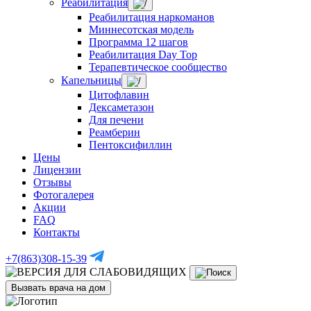
Реабилитация
Реабилитация наркоманов
Миннесотская модель
Программа 12 шагов
Реабилитация Day Top
Терапевтическое сообщество
Капельницы
Цитофлавин
Дексаметазон
Для печени
Реамберин
Пентоксифиллин
Цены
Лицензии
Отзывы
Фотогалерея
Акции
FAQ
Контакты
+7(863)308-15-39
Вызвать врача на дом