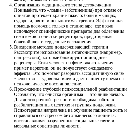
Организация медицинского этапа детоксикации
Понимайте, что «ломка» (абстиненция) при отказе от
опиатов протекает крайне тяжело: боли в мышцах,
судороги, рвота и невыносимая тревога. Эффективная
помощь возможна только в стационаре, где врачи
используют специфические препараты для облегчения
симптомов и очистки рецепторов, предотвращая
болевой шок и сердечные осложнения.
Внедрение методов поддерживающей терапии
Рассмотрите использование антагонистов (например,
налтрексона), которые блокируют опиоидные
рецепторы. Если человек на фоне такого лечения
примет наркотик, он не почувствует ожидаемого
эффекта. Это помогает разорвать ассоциативную связь
«вещество — удовольствие» и дает пациенту время на
психологическое восстановление.
Прохождение глубокой психосоциальной реабилитации
Осознайте, что очистка организма — это лишь начало.
Для долгосрочной трезвости необходима работа в
реабилитационных центрах и группах поддержки.
Психотерапия направлена на обучение пациента жить и
справляться со стрессом без химического допинга,
восстанавливая разрушенные социальные связи и
моральные ориентиры личности.