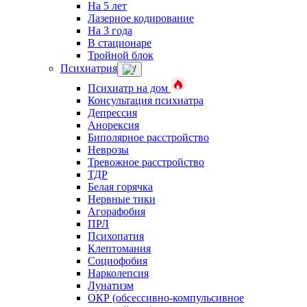
На 5 лет
Лазерное кодирование
На 3 года
В стационаре
Тройной блок
Психиатрия
Психиатр на дом
Консультация психиатра
Депрессия
Анорексия
Биполярное расстройство
Неврозы
Тревожное расстройство
ТДР
Белая горячка
Нервные тики
Агорафобия
ПРЛ
Психопатия
Клептомания
Социофобия
Нарколепсия
Лунатизм
ОКР (обсессивно-компульсивное