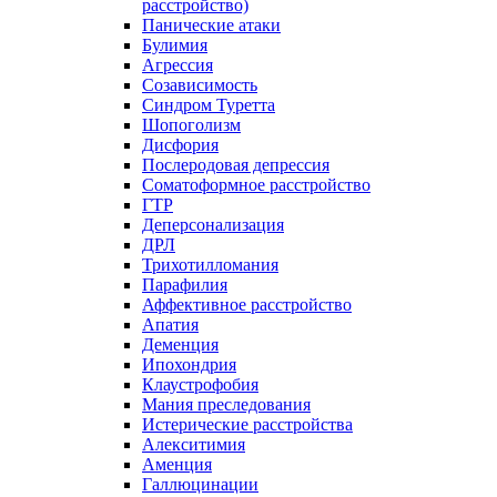
расстройство)
Панические атаки
Булимия
Агрессия
Созависимость
Синдром Туретта
Шопоголизм
Дисфория
Послеродовая депрессия
Соматоформное расстройство
ГТР
Деперсонализация
ДРЛ
Трихотилломания
Парафилия
Аффективное расстройство
Апатия
Деменция
Ипохондрия
Клаустрофобия
Мания преследования
Истерические расстройства
Алекситимия
Аменция
Галлюцинации