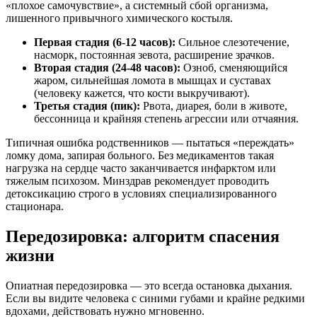
«плохое самочувствие», а системный сбой организма,
лишенного привычного химического костыля.
Первая стадия (6-12 часов):
Сильное слезотечение,
насморк, постоянная зевота, расширение зрачков.
Вторая стадия (24-48 часов):
Озноб, сменяющийся
жаром, сильнейшая ломота в мышцах и суставах
(человеку кажется, что кости выкручивают).
Третья стадия (пик):
Рвота, диарея, боли в животе,
бессонница и крайняя степень агрессии или отчаяния.
Типичная ошибка родственников — пытаться «переждать»
ломку дома, запирая больного. Без медикаментов такая
нагрузка на сердце часто заканчивается инфарктом или
тяжелым психозом. Минздрав рекомендует проводить
детоксикацию строго в условиях специализированного
стационара.
Передозировка: алгоритм спасения
жизни
Опиатная передозировка — это всегда остановка дыхания.
Если вы видите человека с синими губами и крайне редкими
вдохами, действовать нужно мгновенно.