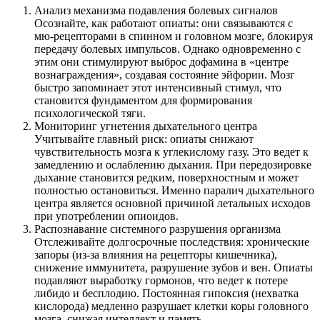
Анализ механизма подавления болевых сигналов
Осознайте, как работают опиаты: они связываются с
мю-рецепторами в спинном и головном мозге, блокируя
передачу болевых импульсов. Однако одновременно с
этим они стимулируют выброс дофамина в «центре
вознаграждения», создавая состояние эйфории. Мозг
быстро запоминает этот интенсивный стимул, что
становится фундаментом для формирования
психологической тяги.
Мониторинг угнетения дыхательного центра
Учитывайте главный риск: опиаты снижают
чувствительность мозга к углекислому газу. Это ведет к
замедлению и ослаблению дыхания. При передозировке
дыхание становится редким, поверхностным и может
полностью остановиться. Именно паралич дыхательного
центра является основной причиной летальных исходов
при употреблении опиоидов.
Распознавание системного разрушения организма
Отслеживайте долгосрочные последствия: хронические
запоры (из-за влияния на рецепторы кишечника),
снижение иммунитета, разрушение зубов и вен. Опиаты
подавляют выработку гормонов, что ведет к потере
либидо и бесплодию. Постоянная гипоксия (нехватка
кислорода) медленно разрушает клетки коры головного
мозга, снижая интеллект и память.