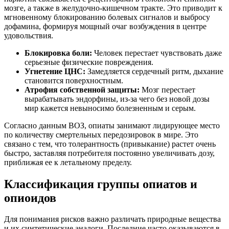
мозге, а также в желудочно-кишечном тракте. Это приводит к
мгновенному блокированию болевых сигналов и выбросу
дофамина, формируя мощный очаг возбуждения в центре
удовольствия.
Блокировка боли:
Человек перестает чувствовать даже
серьезные физические повреждения.
Угнетение ЦНС:
Замедляется сердечный ритм, дыхание
становится поверхностным.
Атрофия собственной защиты:
Мозг перестает
вырабатывать эндорфины, из-за чего без новой дозы
мир кажется невыносимо болезненным и серым.
Согласно данным ВОЗ, опиаты занимают лидирующее место
по количеству смертельных передозировок в мире. Это
связано с тем, что толерантность (привыкание) растет очень
быстро, заставляя потребителя постоянно увеличивать дозу,
приближая ее к летальному пределу.
Классификация группы опиатов и
опиоидов
Для понимания рисков важно различать природные вещества
и их синтетические аналоги. Последние часто оказываются в