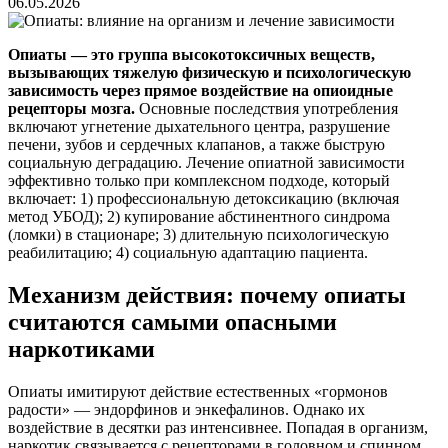
06.05.2026
Опиаты — это группа высокотоксичных веществ,
вызывающих тяжелую физическую и психологическую
зависимость через прямое воздействие на опиоидные
рецепторы мозга.
Основные последствия употребления
включают угнетение дыхательного центра, разрушение
печени, зубов и сердечных клапанов, а также быструю
социальную деградацию. Лечение опиатной зависимости
эффективно только при комплексном подходе, который
включает: 1) профессиональную детоксикацию (включая
метод УБОД); 2) купирование абстинентного синдрома
(ломки) в стационаре; 3) длительную психологическую
реабилитацию; 4) социальную адаптацию пациента.
Механизм действия: почему опиаты
считаются самыми опасными
наркотиками
Опиаты имитируют действие естественных «гормонов
радости» — эндорфинов и энкефалинов. Однако их
воздействие в десятки раз интенсивнее. Попадая в организм,
наркотик связывается с рецепторами в головном и спинном