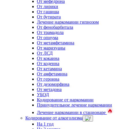
От мефедрона
От лирики
От гашиша
От бутирата
Лечение наркомании гипнозом
От фенобарбитала
От трамадола
От опиума
От метамфетамина
От марихуаны
От ЛСД
От кокаина
От кодеина
От кетамина
От амфетамина
От героина
От дезоморфина
От метадона
УБОД
Кодирование от наркомании
Принудительное лечение наркомании
Лечение наркомании в стационаре
Кодирование от алкоголизма
На 1 год