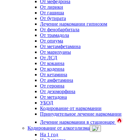
От мефедрона
От лирики
От гашиша
От бутирата
Лечение наркомании гипнозом
От фенобарбитала
От трамадола
От опиума
От метамфетамина
От марихуаны
От ЛСД
От кокаина
От кодеина
От кетамина
От амфетамина
От героина
От дезоморфина
От метадона
УБОД
Кодирование от наркомании
Принудительное лечение наркомании
Лечение наркомании в стационаре
Кодирование от алкоголизма
На 1 год