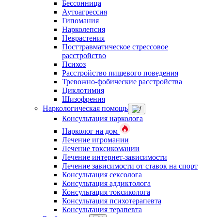
Бессонница
Аутоагрессия
Гипомания
Нарколепсия
Неврастения
Посттравматическое стрессовое
расстройство
Психоз
Расстройство пищевого поведения
Тревожно-фобические расстройства
Циклотимия
Шизофрения
Наркологическая помощь
Консультация нарколога
Нарколог на дом
Лечение игромании
Лечение токсикомании
Лечение интернет-зависимости
Лечение зависимости от ставок на спорт
Консультация сексолога
Консультация аддиктолога
Консультация токсиколога
Консультация психотерапевта
Консультация терапевта