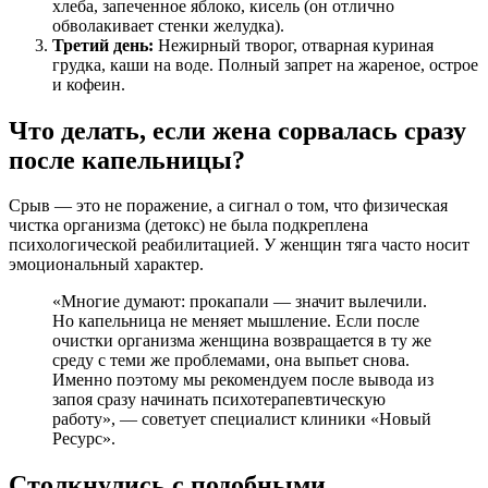
хлеба, запеченное яблоко, кисель (он отлично
обволакивает стенки желудка).
Третий день:
Нежирный творог, отварная куриная
грудка, каши на воде. Полный запрет на жареное, острое
и кофеин.
Что делать, если жена сорвалась сразу
после капельницы?
Срыв — это не поражение, а сигнал о том, что физическая
чистка организма (детокс) не была подкреплена
психологической реабилитацией. У женщин тяга часто носит
эмоциональный характер.
«Многие думают: прокапали — значит вылечили.
Но капельница не меняет мышление. Если после
очистки организма женщина возвращается в ту же
среду с теми же проблемами, она выпьет снова.
Именно поэтому мы рекомендуем после вывода из
запоя сразу начинать психотерапевтическую
работу», — советует специалист клиники «Новый
Ресурс».
Столкнулись с подобными