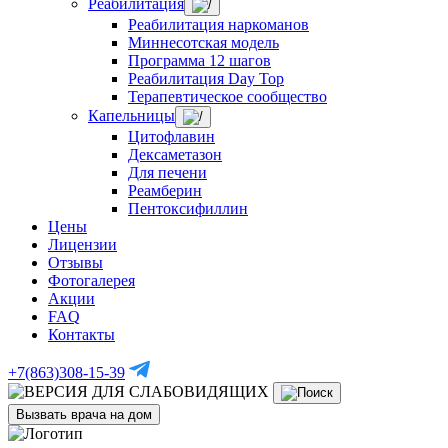
Реабилитация
Реабилитация наркоманов
Миннесотская модель
Программа 12 шагов
Реабилитация Day Top
Терапевтическое сообщество
Капельницы
Цитофлавин
Дексаметазон
Для печени
Реамберин
Пентоксифиллин
Цены
Лицензии
Отзывы
Фотогалерея
Акции
FAQ
Контакты
+7(863)308-15-39
Вызвать врача на дом