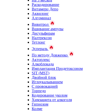
На 3 месяца
Раскодирование
Витамерц Депо
Аквилонг
Алгоминал
Вивитрол
Вшивание ампулы
Дисульфирам
Налтрексон
Тетлонг
Эспераль
По методу Довженко
Актоплекс
Алкоблокада
Имплантация Продетоксоном
SIT (MST)
Двойной блок
Иглоукалыванием
С провокацией
Торпедо
Кодирование уколом
Химзащита от алкоголя
Гипнозом
Колме