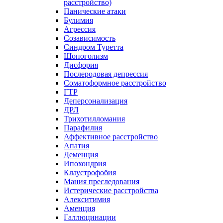
расстройство)
Панические атаки
Булимия
Агрессия
Созависимость
Синдром Туретта
Шопоголизм
Дисфория
Послеродовая депрессия
Соматоформное расстройство
ГТР
Деперсонализация
ДРЛ
Трихотилломания
Парафилия
Аффективное расстройство
Апатия
Деменция
Ипохондрия
Клаустрофобия
Мания преследования
Истерические расстройства
Алекситимия
Аменция
Галлюцинации