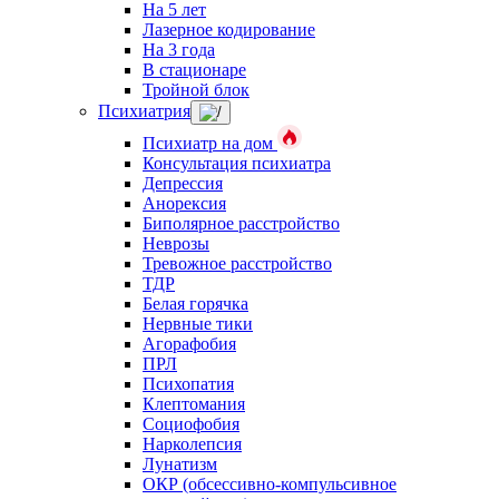
На 5 лет
Лазерное кодирование
На 3 года
В стационаре
Тройной блок
Психиатрия
Психиатр на дом
Консультация психиатра
Депрессия
Анорексия
Биполярное расстройство
Неврозы
Тревожное расстройство
ТДР
Белая горячка
Нервные тики
Агорафобия
ПРЛ
Психопатия
Клептомания
Социофобия
Нарколепсия
Лунатизм
ОКР (обсессивно-компульсивное