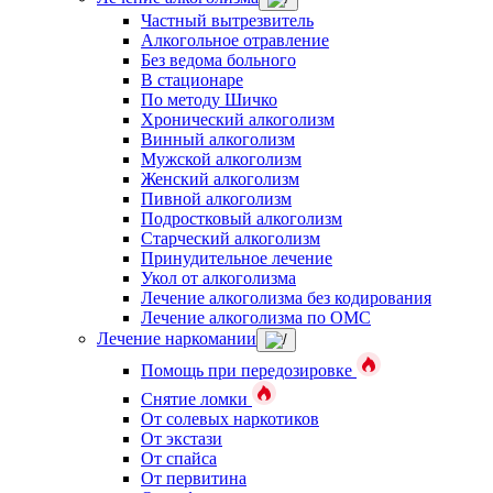
Частный вытрезвитель
Алкогольное отравление
Без ведома больного
В стационаре
По методу Шичко
Хронический алкоголизм
Винный алкоголизм
Мужской алкоголизм
Женский алкоголизм
Пивной алкоголизм
Подростковый алкоголизм
Старческий алкоголизм
Принудительное лечение
Укол от алкоголизма
Лечение алкоголизма без кодирования
Лечение алкоголизма по ОМС
Лечение наркомании
Помощь при передозировке
Снятие ломки
От солевых наркотиков
От экстази
От спайса
От первитина