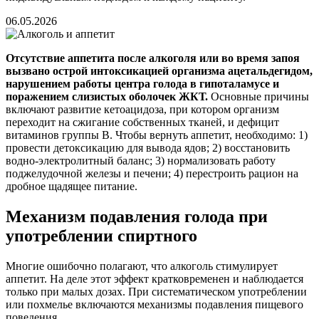
06.05.2026
Отсутствие аппетита после алкоголя или во время запоя
вызвано острой интоксикацией организма ацетальдегидом,
нарушением работы центра голода в гипоталамусе и
поражением слизистых оболочек ЖКТ.
Основные причины
включают развитие кетоацидоза, при котором организм
переходит на сжигание собственных тканей, и дефицит
витаминов группы B. Чтобы вернуть аппетит, необходимо: 1)
провести детоксикацию для вывода ядов; 2) восстановить
водно-электролитный баланс; 3) нормализовать работу
поджелудочной железы и печени; 4) перестроить рацион на
дробное щадящее питание.
Механизм подавления голода при
употреблении спиртного
Многие ошибочно полагают, что алкоголь стимулирует
аппетит. На деле этот эффект кратковременен и наблюдается
только при малых дозах. При систематическом употреблении
или похмелье включаются механизмы подавления пищевого
поведения.