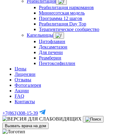
Реабилитация
Реабилитация наркоманов
Миннесотская модель
Программа 12 шагов
Реабилитация Day Top
Терапевтическое сообщество
Капельницы
Цитофлавин
Дексаметазон
Для печени
Реамберин
Пентоксифиллин
Цены
Лицензии
Отзывы
Фотогалерея
Акции
FAQ
Контакты
+7(863)308-15-39
Вызвать врача на дом