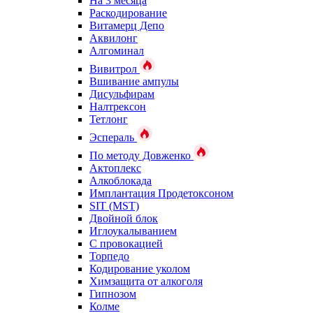
На 3 месяца
Раскодирование
Витамерц Депо
Аквилонг
Алгоминал
Вивитрол
Вшивание ампулы
Дисульфирам
Налтрексон
Тетлонг
Эспераль
По методу Довженко
Актоплекс
Алкоблокада
Имплантация Продетоксоном
SIT (MST)
Двойной блок
Иглоукалыванием
С провокацией
Торпедо
Кодирование уколом
Химзащита от алкоголя
Гипнозом
Колме