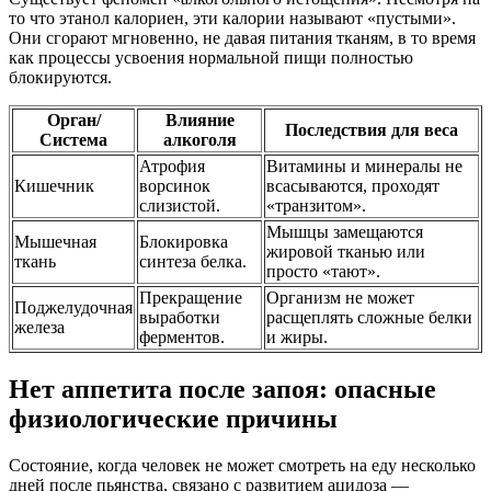
то что этанол калориен, эти калории называют «пустыми».
Они сгорают мгновенно, не давая питания тканям, в то время
как процессы усвоения нормальной пищи полностью
блокируются.
Орган/
Влияние
Последствия для веса
Система
алкоголя
Атрофия
Витамины и минералы не
Кишечник
ворсинок
всасываются, проходят
слизистой.
«транзитом».
Мышцы замещаются
Мышечная
Блокировка
жировой тканью или
ткань
синтеза белка.
просто «тают».
Прекращение
Организм не может
Поджелудочная
выработки
расщеплять сложные белки
железа
ферментов.
и жиры.
Нет аппетита после запоя: опасные
физиологические причины
Состояние, когда человек не может смотреть на еду несколько
дней после пьянства, связано с развитием ацидоза —