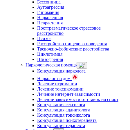
Бессонница
Аутоагрессия
Гипомания
Нарколепсия
Неврастения
Посттравматическое стрессовое
расстройство
Психоз
Расстройство пищевого поведения
Тревожно-фобические расстройства
Циклотимия
Шизофрения
Наркологическая помощь
Консультация нарколога
Нарколог на дом
Лечение игромании
Лечение токсикомании
Лечение интернет-зависимости
Лечение зависимости от ставок на спорт
Консультация сексолога
Консультация аддиктолога
Консультация токсиколога
Консультация психотерапевта
Консультация терапевта