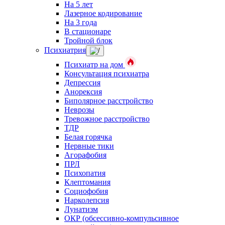
На 5 лет
Лазерное кодирование
На 3 года
В стационаре
Тройной блок
Психиатрия
Психиатр на дом
Консультация психиатра
Депрессия
Анорексия
Биполярное расстройство
Неврозы
Тревожное расстройство
ТДР
Белая горячка
Нервные тики
Агорафобия
ПРЛ
Психопатия
Клептомания
Социофобия
Нарколепсия
Лунатизм
ОКР (обсессивно-компульсивное