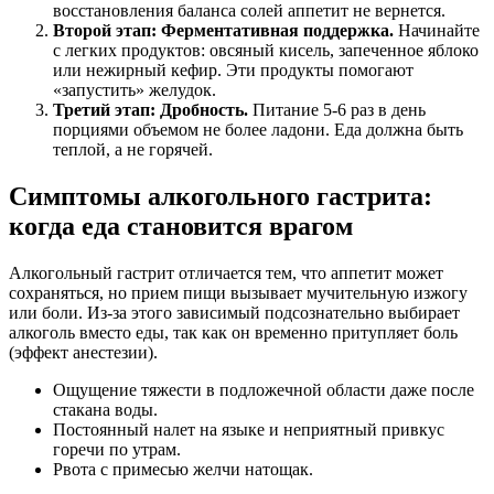
восстановления баланса солей аппетит не вернется.
Второй этап: Ферментативная поддержка.
Начинайте
с легких продуктов: овсяный кисель, запеченное яблоко
или нежирный кефир. Эти продукты помогают
«запустить» желудок.
Третий этап: Дробность.
Питание 5-6 раз в день
порциями объемом не более ладони. Еда должна быть
теплой, а не горячей.
Симптомы алкогольного гастрита:
когда еда становится врагом
Алкогольный гастрит отличается тем, что аппетит может
сохраняться, но прием пищи вызывает мучительную изжогу
или боли. Из-за этого зависимый подсознательно выбирает
алкоголь вместо еды, так как он временно притупляет боль
(эффект анестезии).
Ощущение тяжести в подложечной области даже после
стакана воды.
Постоянный налет на языке и неприятный привкус
горечи по утрам.
Рвота с примесью желчи натощак.