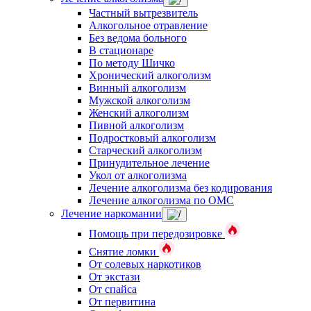
Частный вытрезвитель
Алкогольное отравление
Без ведома больного
В стационаре
По методу Шичко
Хронический алкоголизм
Винный алкоголизм
Мужской алкоголизм
Женский алкоголизм
Пивной алкоголизм
Подростковый алкоголизм
Старческий алкоголизм
Принудительное лечение
Укол от алкоголизма
Лечение алкоголизма без кодирования
Лечение алкоголизма по ОМС
Лечение наркомании
Помощь при передозировке
Снятие ломки
От солевых наркотиков
От экстази
От спайса
От первитина