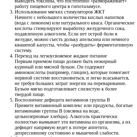
выводить токсины, что постепенно «размораживает»
работу пищевого центра в гипоталамусе.
Использование мягких стимуляторов ЖКТ
Начните с небольшого количества кислых напитков
(вода с лимоном) или натурального кваса. Органические
кислоты стимулируют выработку желудочного сока,
подавленную алкоголем. Если нет острой боли в
желудке, можно съесть дольку апельсина или немного
квашеной капусты, чтобы «разбудить» ферментативную
систему.
Переход на легкоусвояемое жидкое питание
Первым приемом пищи должен быть нежирный
куриный или мясной бульон. Он содержит
аминокислоты (например, глицин), которые помогают
нервной системе восстановиться, и легко всасывается,
не требуя больших затрат энергии на переваривание.
Бульон мягко подготавливает слизистую к более
твердой пище.
Восполнение дефицита витаминов группы B
Примите витаминный комплекс или продукты, богатые
витаминами группы B (овсянка на воде,
цельнозерновые хлебцы). Алкоголь практически
полностью вымывает эти витамины из организма, а их
дефицит напрямую ведет к потере аппетита,
депрессивному состоянию и мышечной слабости.