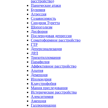
расстройство)
Панические атаки
Булимия
Агрессия
Созависимость
Синдром Туретта
Шопоголизм
Дисфория
Послеродовая депрессия
Соматоформное расстройство
ГТР
Деперсонализация
ДРЛ
Трихотилломания
Парафилия
Аффективное расстройство
Апатия
Деменция
Ипохондрия
Клаустрофобия
Мания преследования
Истерические расстройства
Алекситимия
Аменция
Галлюцинации