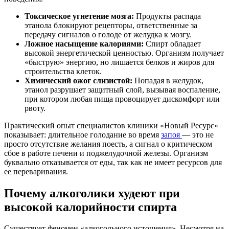
Токсическое угнетение мозга:
Продукты распада
этанола блокируют рецепторы, ответственные за
передачу сигналов о голоде от желудка к мозгу.
Ложное насыщение калориями:
Спирт обладает
высокой энергетической ценностью. Организм получает
«быструю» энергию, но лишается белков и жиров для
строительства клеток.
Химический ожог слизистой:
Попадая в желудок,
этанол разрушает защитный слой, вызывая воспаление,
при котором любая пища провоцирует дискомфорт или
рвоту.
Практический опыт специалистов клиники «Новый Ресурс»
показывает: длительное голодание во время
запоя
— это не
просто отсутствие желания поесть, а сигнал о критическом
сбое в работе печени и поджелудочной железы. Организм
буквально отказывается от еды, так как не имеет ресурсов для
ее переваривания.
Почему алкоголики худеют при
высокой калорийности спирта
Существует феномен «алкогольного истощения». Несмотря на