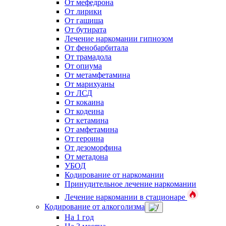
От мефедрона
От лирики
От гашиша
От бутирата
Лечение наркомании гипнозом
От фенобарбитала
От трамадола
От опиума
От метамфетамина
От марихуаны
От ЛСД
От кокаина
От кодеина
От кетамина
От амфетамина
От героина
От дезоморфина
От метадона
УБОД
Кодирование от наркомании
Принудительное лечение наркомании
Лечение наркомании в стационаре
Кодирование от алкоголизма
На 1 год